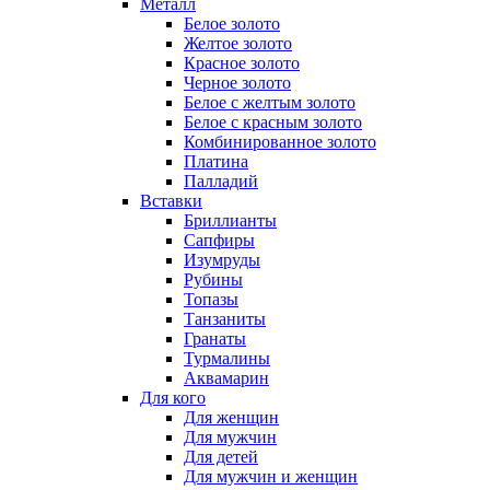
Металл
Белое золото
Желтое золото
Красное золото
Черное золото
Белое с желтым золото
Белое с красным золото
Комбинированное золото
Платина
Палладий
Вставки
Бриллианты
Сапфиры
Изумруды
Рубины
Топазы
Танзаниты
Гранаты
Турмалины
Аквамарин
Для кого
Для женщин
Для мужчин
Для детей
Для мужчин и женщин