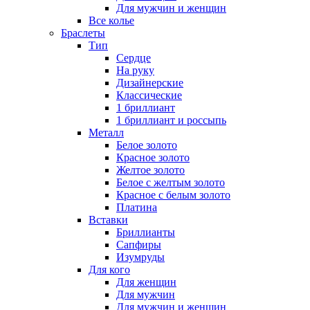
Для мужчин и женщин
Все колье
Браслеты
Тип
Сердце
На руку
Дизайнерские
Классические
1 бриллиант
1 бриллиант и россыпь
Металл
Белое золото
Красное золото
Желтое золото
Белое с желтым золото
Красное с белым золото
Платина
Вставки
Бриллианты
Сапфиры
Изумруды
Для кого
Для женщин
Для мужчин
Для мужчин и женщин