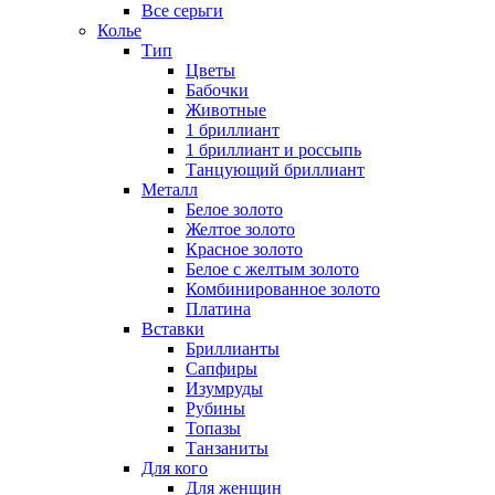
Все серьги
Колье
Тип
Цветы
Бабочки
Животные
1 бриллиант
1 бриллиант и россыпь
Танцующий бриллиант
Металл
Белое золото
Желтое золото
Красное золото
Белое с желтым золото
Комбинированное золото
Платина
Вставки
Бриллианты
Сапфиры
Изумруды
Рубины
Топазы
Танзаниты
Для кого
Для женщин