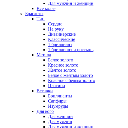
Для мужчин и женщин
Все колье
Браслеты
Тип
Сердце
На руку
Дизайнерские
Классические
1 бриллиант
1 бриллиант и россыпь
Металл
Белое золото
Красное золото
Желтое золото
Белое с желтым золото
Красное с белым золото
Платина
Вставки
Бриллианты
Сапфиры
Изумруды
Для кого
Для женщин
Для мужчин
Для мужчин и женщин