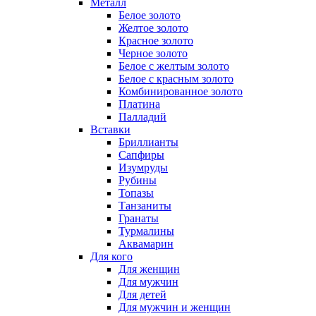
Металл
Белое золото
Желтое золото
Красное золото
Черное золото
Белое с желтым золото
Белое с красным золото
Комбинированное золото
Платина
Палладий
Вставки
Бриллианты
Сапфиры
Изумруды
Рубины
Топазы
Танзаниты
Гранаты
Турмалины
Аквамарин
Для кого
Для женщин
Для мужчин
Для детей
Для мужчин и женщин