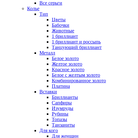
Все серьги
Колье
Тип
Цветы
Бабочки
Животные
1 бриллиант
1 бриллиант и россыпь
Танцующий бриллиант
Металл
Белое золото
Желтое золото
Красное золото
Белое с желтым золото
Комбинированное золото
Платина
Вставки
Бриллианты
Сапфиры
Изумруды
Рубины
Топазы
Танзаниты
Для кого
Для женщин