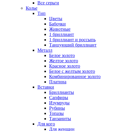
Все серьги
Колье
Тип
Цветы
Бабочки
Животные
1 бриллиант
1 бриллиант и россыпь
Танцующий бриллиант
Металл
Белое золото
Желтое золото
Красное золото
Белое с желтым золото
Комбинированное золото
Платина
Вставки
Бриллианты
Сапфиры
Изумруды
Рубины
Топазы
Танзаниты
Для кого
Для женщин