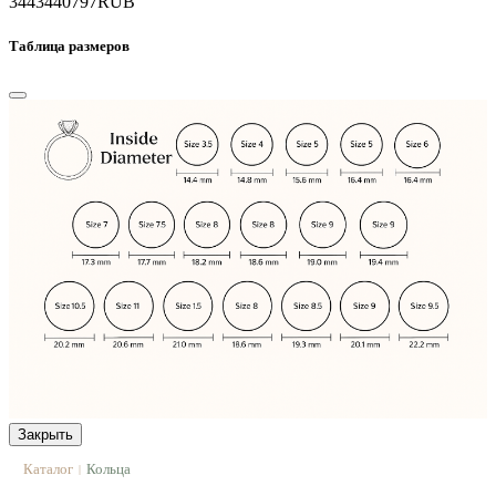
34434
40797
RUB
Таблица размеров
Закрыть
Каталог
Кольца
|