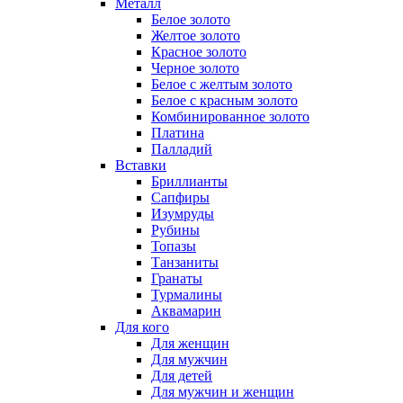
Металл
Белое золото
Желтое золото
Красное золото
Черное золото
Белое с желтым золото
Белое с красным золото
Комбинированное золото
Платина
Палладий
Вставки
Бриллианты
Сапфиры
Изумруды
Рубины
Топазы
Танзаниты
Гранаты
Турмалины
Аквамарин
Для кого
Для женщин
Для мужчин
Для детей
Для мужчин и женщин