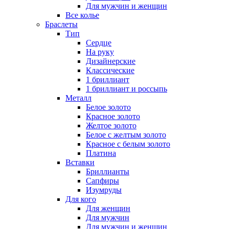
Для мужчин и женщин
Все колье
Браслеты
Тип
Сердце
На руку
Дизайнерские
Классические
1 бриллиант
1 бриллиант и россыпь
Металл
Белое золото
Красное золото
Желтое золото
Белое с желтым золото
Красное с белым золото
Платина
Вставки
Бриллианты
Сапфиры
Изумруды
Для кого
Для женщин
Для мужчин
Для мужчин и женщин