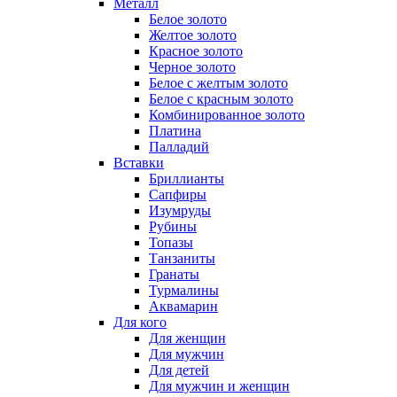
Металл
Белое золото
Желтое золото
Красное золото
Черное золото
Белое с желтым золото
Белое с красным золото
Комбинированное золото
Платина
Палладий
Вставки
Бриллианты
Сапфиры
Изумруды
Рубины
Топазы
Танзаниты
Гранаты
Турмалины
Аквамарин
Для кого
Для женщин
Для мужчин
Для детей
Для мужчин и женщин