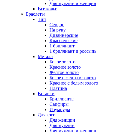
Для мужчин и женщин
Все колье
Браслеты
Тип
Сердце
На руку
Дизайнерские
Классические
1 бриллиант
1 бриллиант и россыпь
Металл
Белое золото
Красное золото
Желтое золото
Белое с желтым золото
Красное с белым золото
Платина
Вставки
Бриллианты
Сапфиры
Изумруды
Для кого
Для женщин
Для мужчин
Для мужчин и женщин