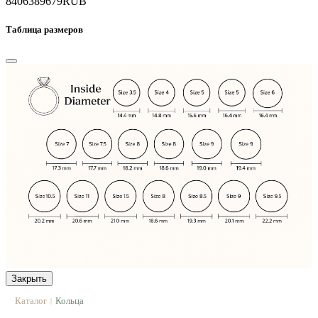
84063
89679
RUB
Таблица размеров
Закрыть
Каталог
Кольца
|