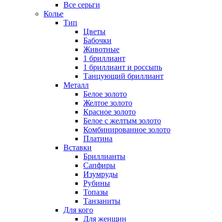
Все серьги
Колье
Тип
Цветы
Бабочки
Животные
1 бриллиант
1 бриллиант и россыпь
Танцующий бриллиант
Металл
Белое золото
Желтое золото
Красное золото
Белое с желтым золото
Комбинированное золото
Платина
Вставки
Бриллианты
Сапфиры
Изумруды
Рубины
Топазы
Танзаниты
Для кого
Для женщин