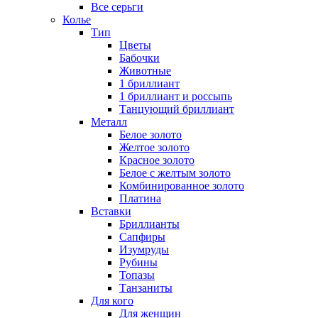
Все серьги
Колье
Тип
Цветы
Бабочки
Животные
1 бриллиант
1 бриллиант и россыпь
Танцующий бриллиант
Металл
Белое золото
Желтое золото
Красное золото
Белое с желтым золото
Комбинированное золото
Платина
Вставки
Бриллианты
Сапфиры
Изумруды
Рубины
Топазы
Танзаниты
Для кого
Для женщин