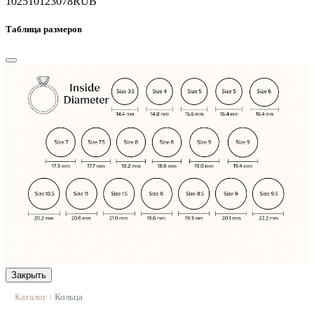
102510
123078
RUB
Таблица размеров
Закрыть
Каталог
Кольца
|