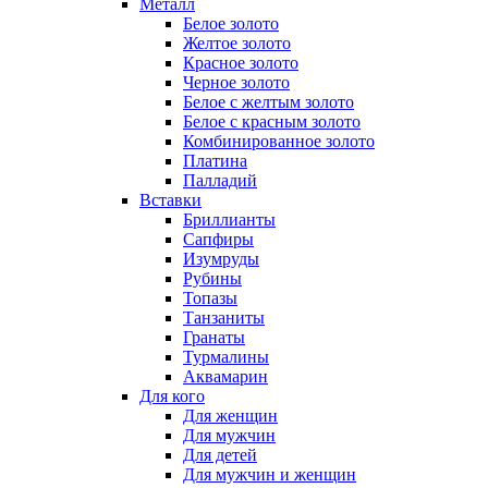
Металл
Белое золото
Желтое золото
Красное золото
Черное золото
Белое с желтым золото
Белое с красным золото
Комбинированное золото
Платина
Палладий
Вставки
Бриллианты
Сапфиры
Изумруды
Рубины
Топазы
Танзаниты
Гранаты
Турмалины
Аквамарин
Для кого
Для женщин
Для мужчин
Для детей
Для мужчин и женщин