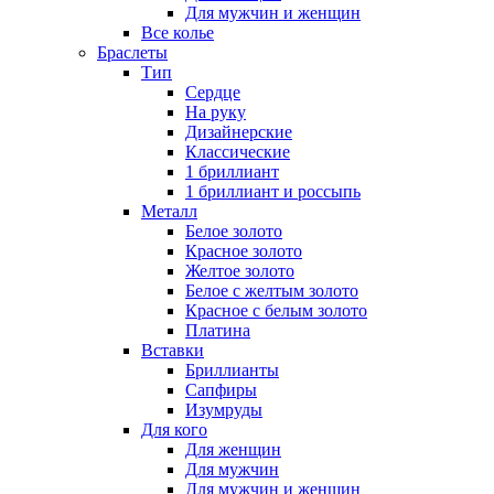
Для мужчин и женщин
Все колье
Браслеты
Тип
Сердце
На руку
Дизайнерские
Классические
1 бриллиант
1 бриллиант и россыпь
Металл
Белое золото
Красное золото
Желтое золото
Белое с желтым золото
Красное с белым золото
Платина
Вставки
Бриллианты
Сапфиры
Изумруды
Для кого
Для женщин
Для мужчин
Для мужчин и женщин