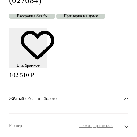
(027684)
Рассрочка без %
Примерка на дому
В избранноe
102 510
₽
Жёлтый с белым - Золото
Размер
Таблица размеров