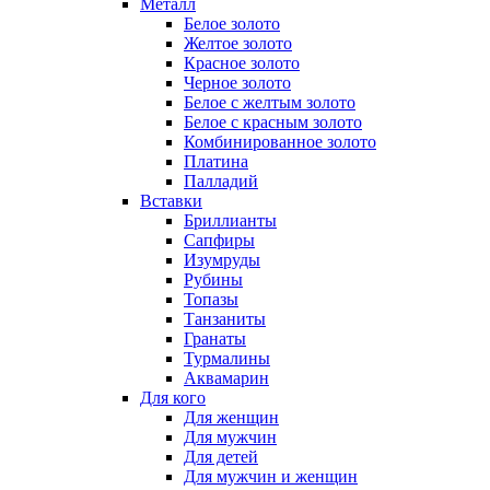
Металл
Белое золото
Желтое золото
Красное золото
Черное золото
Белое с желтым золото
Белое с красным золото
Комбинированное золото
Платина
Палладий
Вставки
Бриллианты
Сапфиры
Изумруды
Рубины
Топазы
Танзаниты
Гранаты
Турмалины
Аквамарин
Для кого
Для женщин
Для мужчин
Для детей
Для мужчин и женщин