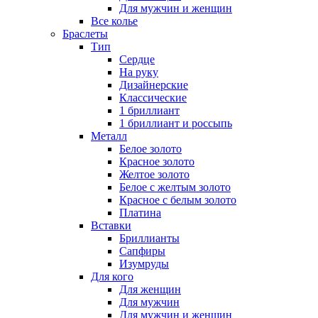
Для мужчин и женщин
Все колье
Браслеты
Тип
Сердце
На руку
Дизайнерские
Классические
1 бриллиант
1 бриллиант и россыпь
Металл
Белое золото
Красное золото
Желтое золото
Белое с желтым золото
Красное с белым золото
Платина
Вставки
Бриллианты
Сапфиры
Изумруды
Для кого
Для женщин
Для мужчин
Для мужчин и женщин