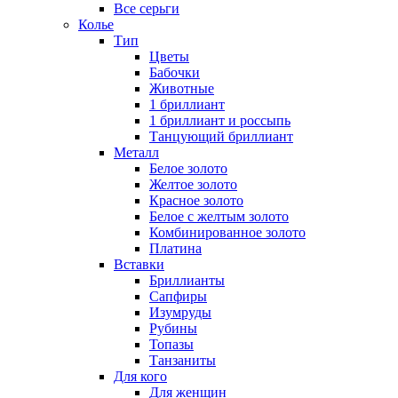
Все серьги
Колье
Тип
Цветы
Бабочки
Животные
1 бриллиант
1 бриллиант и россыпь
Танцующий бриллиант
Металл
Белое золото
Желтое золото
Красное золото
Белое с желтым золото
Комбинированное золото
Платина
Вставки
Бриллианты
Сапфиры
Изумруды
Рубины
Топазы
Танзаниты
Для кого
Для женщин