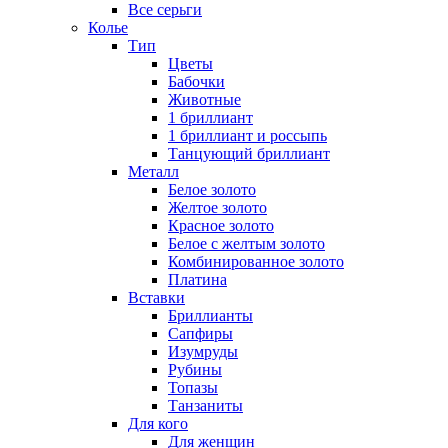
Все серьги
Колье
Тип
Цветы
Бабочки
Животные
1 бриллиант
1 бриллиант и россыпь
Танцующий бриллиант
Металл
Белое золото
Желтое золото
Красное золото
Белое с желтым золото
Комбинированное золото
Платина
Вставки
Бриллианты
Сапфиры
Изумруды
Рубины
Топазы
Танзаниты
Для кого
Для женщин