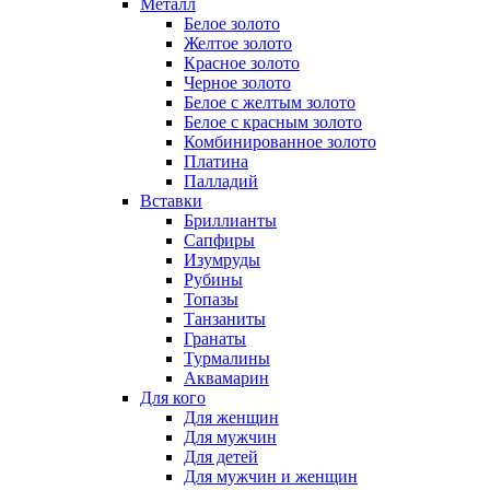
Металл
Белое золото
Желтое золото
Красное золото
Черное золото
Белое с желтым золото
Белое с красным золото
Комбинированное золото
Платина
Палладий
Вставки
Бриллианты
Сапфиры
Изумруды
Рубины
Топазы
Танзаниты
Гранаты
Турмалины
Аквамарин
Для кого
Для женщин
Для мужчин
Для детей
Для мужчин и женщин