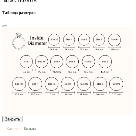
54266
71103
RUB
Таблица размеров
Закрыть
Каталог
Кольца
|