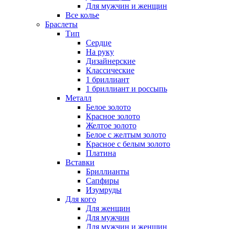
Для мужчин и женщин
Все колье
Браслеты
Тип
Сердце
На руку
Дизайнерские
Классические
1 бриллиант
1 бриллиант и россыпь
Металл
Белое золото
Красное золото
Желтое золото
Белое с желтым золото
Красное с белым золото
Платина
Вставки
Бриллианты
Сапфиры
Изумруды
Для кого
Для женщин
Для мужчин
Для мужчин и женщин