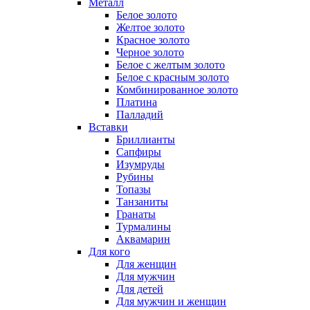
Металл
Белое золото
Желтое золото
Красное золото
Черное золото
Белое с желтым золото
Белое с красным золото
Комбинированное золото
Платина
Палладий
Вставки
Бриллианты
Сапфиры
Изумруды
Рубины
Топазы
Танзаниты
Гранаты
Турмалины
Аквамарин
Для кого
Для женщин
Для мужчин
Для детей
Для мужчин и женщин