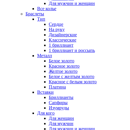
Для мужчин и женщин
Все колье
Браслеты
Тип
Сердце
На руку
Дизайнерские
Классические
1 бриллиант
1 бриллиант и россыпь
Металл
Белое золото
Красное золото
Желтое золото
Белое с желтым золото
Красное с белым золото
Платина
Вставки
Бриллианты
Сапфиры
Изумруды
Для кого
Для женщин
Для мужчин
Для мужчин и женщин