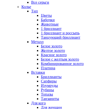
Все серьги
Колье
Тип
Цветы
Бабочки
Животные
1 бриллиант
1 бриллиант и россыпь
Танцующий бриллиант
Металл
Белое золото
Желтое золото
Красное золото
Белое с желтым золото
Комбинированное золото
Платина
Вставки
Бриллианты
Сапфиры
Изумруды
Рубины
Топазы
Танзаниты
Для кого
Для женщин