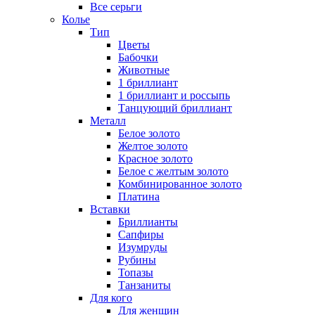
Все серьги
Колье
Тип
Цветы
Бабочки
Животные
1 бриллиант
1 бриллиант и россыпь
Танцующий бриллиант
Металл
Белое золото
Желтое золото
Красное золото
Белое с желтым золото
Комбинированное золото
Платина
Вставки
Бриллианты
Сапфиры
Изумруды
Рубины
Топазы
Танзаниты
Для кого
Для женщин