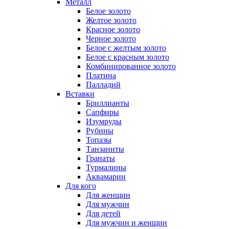
Металл
Белое золото
Желтое золото
Красное золото
Черное золото
Белое с желтым золото
Белое с красным золото
Комбинированное золото
Платина
Палладий
Вставки
Бриллианты
Сапфиры
Изумруды
Рубины
Топазы
Танзаниты
Гранаты
Турмалины
Аквамарин
Для кого
Для женщин
Для мужчин
Для детей
Для мужчин и женщин