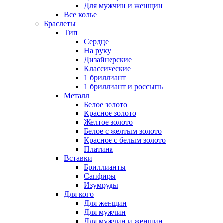
Для мужчин и женщин
Все колье
Браслеты
Тип
Сердце
На руку
Дизайнерские
Классические
1 бриллиант
1 бриллиант и россыпь
Металл
Белое золото
Красное золото
Желтое золото
Белое с желтым золото
Красное с белым золото
Платина
Вставки
Бриллианты
Сапфиры
Изумруды
Для кого
Для женщин
Для мужчин
Для мужчин и женщин