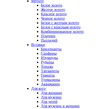
Металл
Белое золото
Желтое золото
Красное золото
Черное золото
Белое с желтым золото
Белое с красным золото
Комбинированное золото
Платина
Палладий
Вставки
Бриллианты
Сапфиры
Изумруды
Рубины
Топазы
Танзаниты
Гранаты
Турмалины
Аквамарин
Для кого
Для женщин
Для мужчин
Для детей
Для мужчин и женщин