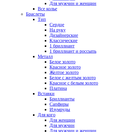
Для мужчин и женщин
Все колье
Браслеты
Тип
Сердце
На руку
Дизайнерские
Классические
1 бриллиант
1 бриллиант и россыпь
Металл
Белое золото
Красное золото
Желтое золото
Белое с желтым золото
Красное с белым золото
Платина
Вставки
Бриллианты
Сапфиры
Изумруды
Для кого
Для женщин
Для мужчин
Для мужчин и женщин