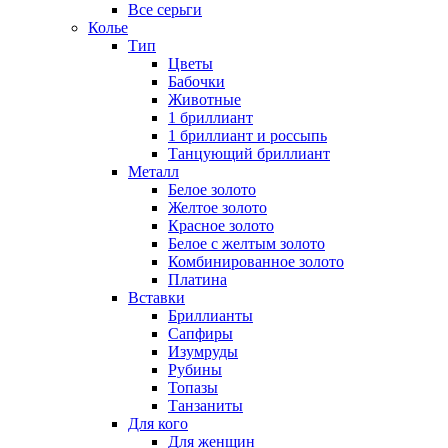
Все серьги
Колье
Тип
Цветы
Бабочки
Животные
1 бриллиант
1 бриллиант и россыпь
Танцующий бриллиант
Металл
Белое золото
Желтое золото
Красное золото
Белое с желтым золото
Комбинированное золото
Платина
Вставки
Бриллианты
Сапфиры
Изумруды
Рубины
Топазы
Танзаниты
Для кого
Для женщин