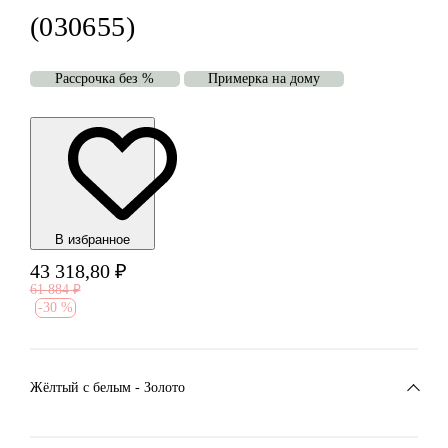
(030655)
Рассрочка без %
Примерка на дому
В избранноe
43 318,80
₽
61 884
₽
-
30 %
Жёлтый с белым - Золото