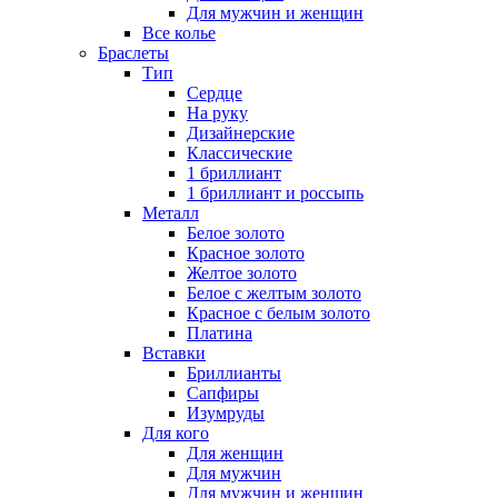
Для мужчин и женщин
Все колье
Браслеты
Тип
Сердце
На руку
Дизайнерские
Классические
1 бриллиант
1 бриллиант и россыпь
Металл
Белое золото
Красное золото
Желтое золото
Белое с желтым золото
Красное с белым золото
Платина
Вставки
Бриллианты
Сапфиры
Изумруды
Для кого
Для женщин
Для мужчин
Для мужчин и женщин