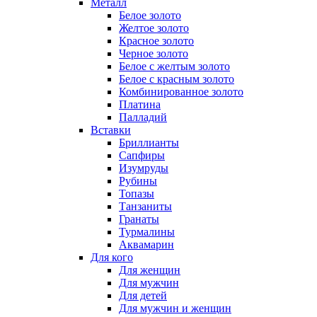
Металл
Белое золото
Желтое золото
Красное золото
Черное золото
Белое с желтым золото
Белое с красным золото
Комбинированное золото
Платина
Палладий
Вставки
Бриллианты
Сапфиры
Изумруды
Рубины
Топазы
Танзаниты
Гранаты
Турмалины
Аквамарин
Для кого
Для женщин
Для мужчин
Для детей
Для мужчин и женщин