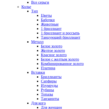
Все серьги
Колье
Тип
Цветы
Бабочки
Животные
1 бриллиант
1 бриллиант и россыпь
Танцующий бриллиант
Металл
Белое золото
Желтое золото
Красное золото
Белое с желтым золото
Комбинированное золото
Платина
Вставки
Бриллианты
Сапфиры
Изумруды
Рубины
Топазы
Танзаниты
Для кого
Для женщин