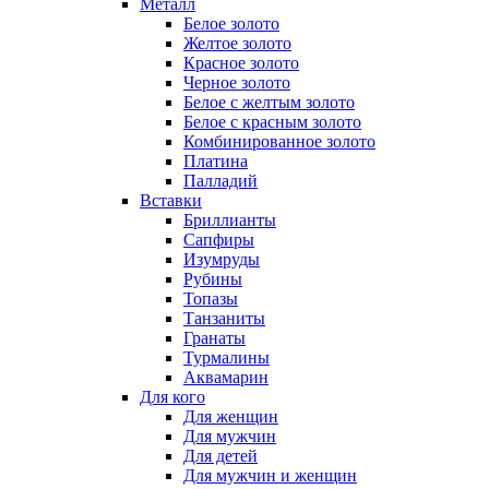
Металл
Белое золото
Желтое золото
Красное золото
Черное золото
Белое с желтым золото
Белое с красным золото
Комбинированное золото
Платина
Палладий
Вставки
Бриллианты
Сапфиры
Изумруды
Рубины
Топазы
Танзаниты
Гранаты
Турмалины
Аквамарин
Для кого
Для женщин
Для мужчин
Для детей
Для мужчин и женщин