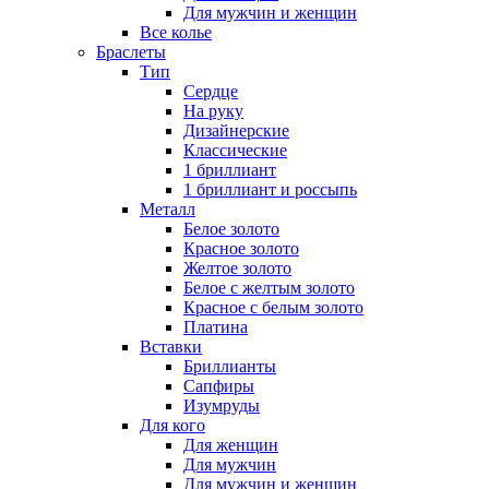
Для мужчин и женщин
Все колье
Браслеты
Тип
Сердце
На руку
Дизайнерские
Классические
1 бриллиант
1 бриллиант и россыпь
Металл
Белое золото
Красное золото
Желтое золото
Белое с желтым золото
Красное с белым золото
Платина
Вставки
Бриллианты
Сапфиры
Изумруды
Для кого
Для женщин
Для мужчин
Для мужчин и женщин