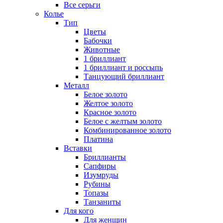
Все серьги
Колье
Тип
Цветы
Бабочки
Животные
1 бриллиант
1 бриллиант и россыпь
Танцующий бриллиант
Металл
Белое золото
Желтое золото
Красное золото
Белое с желтым золото
Комбинированное золото
Платина
Вставки
Бриллианты
Сапфиры
Изумруды
Рубины
Топазы
Танзаниты
Для кого
Для женщин