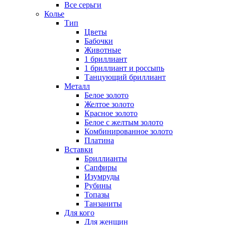
Все серьги
Колье
Тип
Цветы
Бабочки
Животные
1 бриллиант
1 бриллиант и россыпь
Танцующий бриллиант
Металл
Белое золото
Желтое золото
Красное золото
Белое с желтым золото
Комбинированное золото
Платина
Вставки
Бриллианты
Сапфиры
Изумруды
Рубины
Топазы
Танзаниты
Для кого
Для женщин