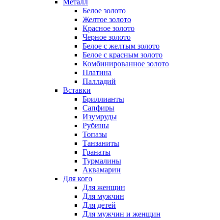
Металл
Белое золото
Желтое золото
Красное золото
Черное золото
Белое с желтым золото
Белое с красным золото
Комбинированное золото
Платина
Палладий
Вставки
Бриллианты
Сапфиры
Изумруды
Рубины
Топазы
Танзаниты
Гранаты
Турмалины
Аквамарин
Для кого
Для женщин
Для мужчин
Для детей
Для мужчин и женщин