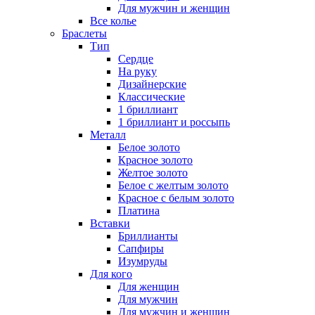
Для мужчин и женщин
Все колье
Браслеты
Тип
Сердце
На руку
Дизайнерские
Классические
1 бриллиант
1 бриллиант и россыпь
Металл
Белое золото
Красное золото
Желтое золото
Белое с желтым золото
Красное с белым золото
Платина
Вставки
Бриллианты
Сапфиры
Изумруды
Для кого
Для женщин
Для мужчин
Для мужчин и женщин