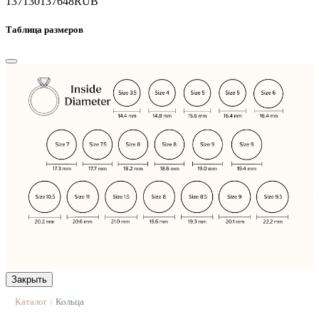
137130
137648
RUB
Таблица размеров
Закрыть
Каталог
Кольца
|