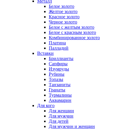
Металл
Белое золото
Желтое золото
Красное золото
Черное золото
Белое с желтым золото
Белое с красным золото
Комбинированное золото
Платина
Палладий
Вставки
Бриллианты
Сапфиры
Изумруды
Рубины
Топазы
Танзаниты
Гранаты
Турмалины
Аквамарин
Для кого
Для женщин
Для мужчин
Для детей
Для мужчин и женщин