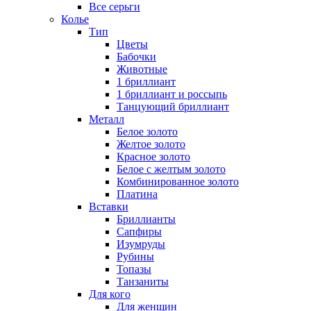
Все серьги
Колье
Тип
Цветы
Бабочки
Животные
1 бриллиант
1 бриллиант и россыпь
Танцующий бриллиант
Металл
Белое золото
Желтое золото
Красное золото
Белое с желтым золото
Комбинированное золото
Платина
Вставки
Бриллианты
Сапфиры
Изумруды
Рубины
Топазы
Танзаниты
Для кого
Для женщин