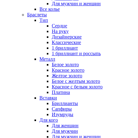
Для мужчин и женщин
Все колье
Браслеты
Тип
Сердце
На руку
Дизайнерские
Классические
1 бриллиант
1 бриллиант и россыпь
Металл
Белое золото
Красное золото
Желтое золото
Белое с желтым золото
Красное с белым золото
Платина
Вставки
Бриллианты
Сапфиры
Изумруды
Для кого
Для женщин
Для мужчин
Для мужчин и женщин