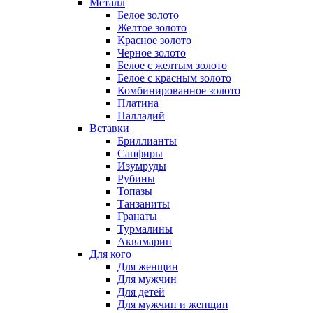
Металл
Белое золото
Желтое золото
Красное золото
Черное золото
Белое с желтым золото
Белое с красным золото
Комбинированное золото
Платина
Палладий
Вставки
Бриллианты
Сапфиры
Изумруды
Рубины
Топазы
Танзаниты
Гранаты
Турмалины
Аквамарин
Для кого
Для женщин
Для мужчин
Для детей
Для мужчин и женщин