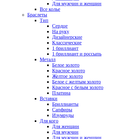
Для мужчин и женщин
Все колье
Браслеты
Тип
Сердце
На руку
Дизайнерские
Классические
1 бриллиант
1 бриллиант и россыпь
Металл
Белое золото
Красное золото
Желтое золото
Белое с желтым золото
Красное с белым золото
Платина
Вставки
Бриллианты
Сапфиры
Изумруды
Для кого
Для женщин
Для мужчин
Для мужчин и женщин