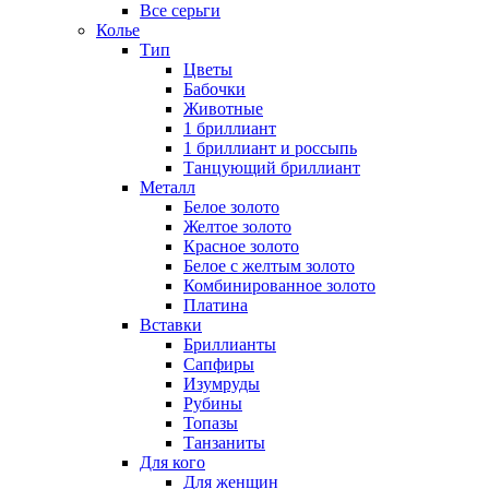
Все серьги
Колье
Тип
Цветы
Бабочки
Животные
1 бриллиант
1 бриллиант и россыпь
Танцующий бриллиант
Металл
Белое золото
Желтое золото
Красное золото
Белое с желтым золото
Комбинированное золото
Платина
Вставки
Бриллианты
Сапфиры
Изумруды
Рубины
Топазы
Танзаниты
Для кого
Для женщин