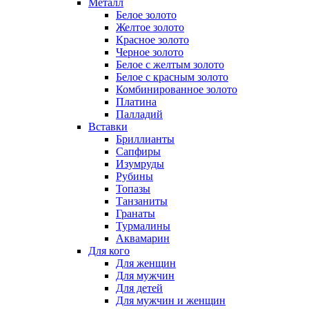
Металл
Белое золото
Желтое золото
Красное золото
Черное золото
Белое с желтым золото
Белое с красным золото
Комбинированное золото
Платина
Палладий
Вставки
Бриллианты
Сапфиры
Изумруды
Рубины
Топазы
Танзаниты
Гранаты
Турмалины
Аквамарин
Для кого
Для женщин
Для мужчин
Для детей
Для мужчин и женщин