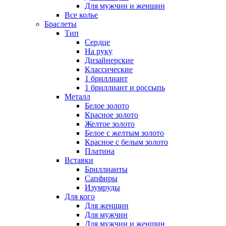
Для мужчин и женщин
Все колье
Браслеты
Тип
Сердце
На руку
Дизайнерские
Классические
1 бриллиант
1 бриллиант и россыпь
Металл
Белое золото
Красное золото
Желтое золото
Белое с желтым золото
Красное с белым золото
Платина
Вставки
Бриллианты
Сапфиры
Изумруды
Для кого
Для женщин
Для мужчин
Для мужчин и женщин