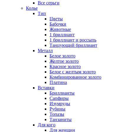
Все серьги
Колье
Тип
Цветы
Бабочки
Животные
1 бриллиант
1 бриллиант и россыпь
Танцующий бриллиант
Металл
Белое золото
Желтое золото
Красное золото
Белое с желтым золото
Комбинированное золото
Платина
Вставки
Бриллианты
Сапфиры
Изумруды
Рубины
Топазы
Танзаниты
Для кого
Для женщин