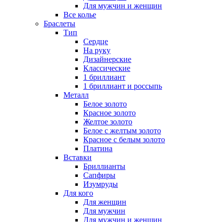
Для мужчин и женщин
Все колье
Браслеты
Тип
Сердце
На руку
Дизайнерские
Классические
1 бриллиант
1 бриллиант и россыпь
Металл
Белое золото
Красное золото
Желтое золото
Белое с желтым золото
Красное с белым золото
Платина
Вставки
Бриллианты
Сапфиры
Изумруды
Для кого
Для женщин
Для мужчин
Для мужчин и женщин