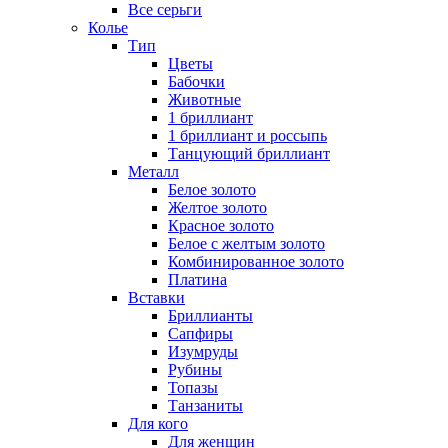
Все серьги
Колье
Тип
Цветы
Бабочки
Животные
1 бриллиант
1 бриллиант и россыпь
Танцующий бриллиант
Металл
Белое золото
Желтое золото
Красное золото
Белое с желтым золото
Комбинированное золото
Платина
Вставки
Бриллианты
Сапфиры
Изумруды
Рубины
Топазы
Танзаниты
Для кого
Для женщин