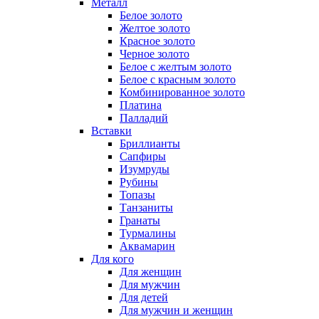
Металл
Белое золото
Желтое золото
Красное золото
Черное золото
Белое с желтым золото
Белое с красным золото
Комбинированное золото
Платина
Палладий
Вставки
Бриллианты
Сапфиры
Изумруды
Рубины
Топазы
Танзаниты
Гранаты
Турмалины
Аквамарин
Для кого
Для женщин
Для мужчин
Для детей
Для мужчин и женщин