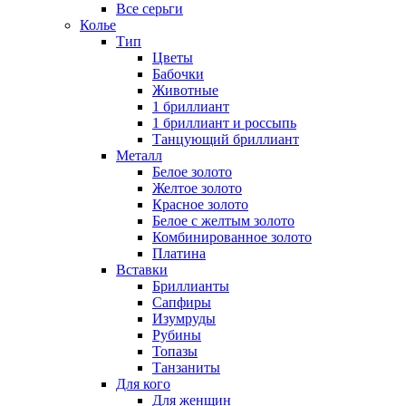
Все серьги
Колье
Тип
Цветы
Бабочки
Животные
1 бриллиант
1 бриллиант и россыпь
Танцующий бриллиант
Металл
Белое золото
Желтое золото
Красное золото
Белое с желтым золото
Комбинированное золото
Платина
Вставки
Бриллианты
Сапфиры
Изумруды
Рубины
Топазы
Танзаниты
Для кого
Для женщин