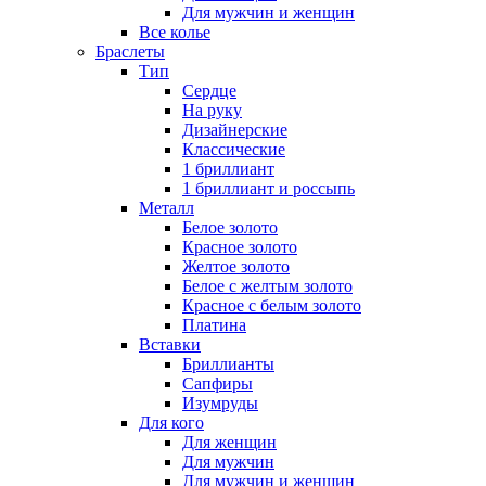
Для мужчин и женщин
Все колье
Браслеты
Тип
Сердце
На руку
Дизайнерские
Классические
1 бриллиант
1 бриллиант и россыпь
Металл
Белое золото
Красное золото
Желтое золото
Белое с желтым золото
Красное с белым золото
Платина
Вставки
Бриллианты
Сапфиры
Изумруды
Для кого
Для женщин
Для мужчин
Для мужчин и женщин