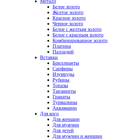
Металл
Белое золото
Желтое золото
Красное золото
Черное золото
Белое с желтым золото
Белое с красным золото
Комбинированное золото
Платина
Палладий
Вставки
Бриллианты
Сапфиры
Изумруды
Рубины
Топазы
Танзаниты
Гранаты
Турмалины
Аквамарин
Для кого
Для женщин
Для мужчин
Для детей
Для мужчин и женщин