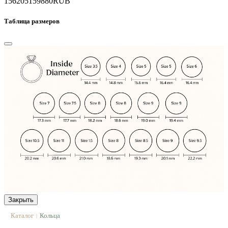
156205
159880
RUB
Таблица размеров
Закрыть
Каталог
Кольца
|