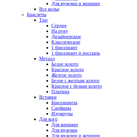
Для мужчин и женщин
Все колье
Браслеты
Тип
Сердце
На руку
Дизайнерские
Классические
1 бриллиант
1 бриллиант и россыпь
Металл
Белое золото
Красное золото
Желтое золото
Белое с желтым золото
Красное с белым золото
Платина
Вставки
Бриллианты
Сапфиры
Изумруды
Для кого
Для женщин
Для мужчин
Для мужчин и женщин