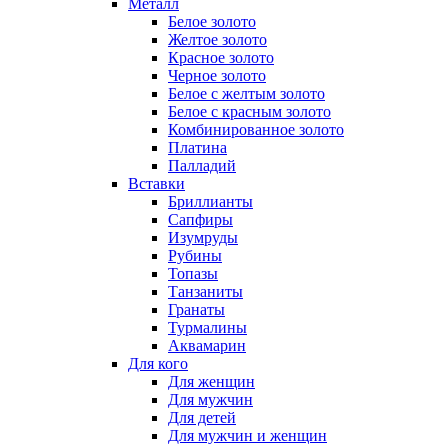
Металл
Белое золото
Желтое золото
Красное золото
Черное золото
Белое с желтым золото
Белое с красным золото
Комбинированное золото
Платина
Палладий
Вставки
Бриллианты
Сапфиры
Изумруды
Рубины
Топазы
Танзаниты
Гранаты
Турмалины
Аквамарин
Для кого
Для женщин
Для мужчин
Для детей
Для мужчин и женщин