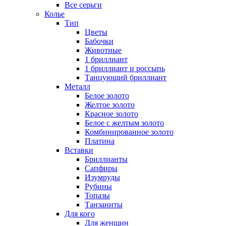
Все серьги
Колье
Тип
Цветы
Бабочки
Животные
1 бриллиант
1 бриллиант и россыпь
Танцующий бриллиант
Металл
Белое золото
Желтое золото
Красное золото
Белое с желтым золото
Комбинированное золото
Платина
Вставки
Бриллианты
Сапфиры
Изумруды
Рубины
Топазы
Танзаниты
Для кого
Для женщин