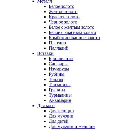
Металл
Белое золото
Желтое золото
Красное золото
Черное золото
Белое с желтым золото
Белое с красным золото
Комбинированное золото
Платина
Палладий
Вставки
Бриллианты
Сапфиры
Изумруды
Рубины
Топазы
Танзаниты
Гранаты
Турмалины
Аквамарин
Для кого
Для женщин
Для мужчин
Для детей
Для мужчин и женщин