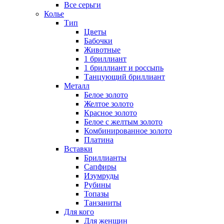
Все серьги
Колье
Тип
Цветы
Бабочки
Животные
1 бриллиант
1 бриллиант и россыпь
Танцующий бриллиант
Металл
Белое золото
Желтое золото
Красное золото
Белое с желтым золото
Комбинированное золото
Платина
Вставки
Бриллианты
Сапфиры
Изумруды
Рубины
Топазы
Танзаниты
Для кого
Для женщин