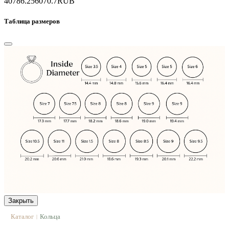
40786.2
56070.7
RUB
Таблица размеров
Закрыть
Каталог
Кольца
|