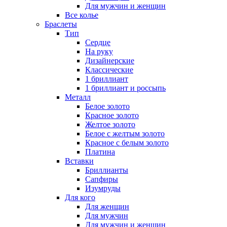
Для мужчин и женщин
Все колье
Браслеты
Тип
Сердце
На руку
Дизайнерские
Классические
1 бриллиант
1 бриллиант и россыпь
Металл
Белое золото
Красное золото
Желтое золото
Белое с желтым золото
Красное с белым золото
Платина
Вставки
Бриллианты
Сапфиры
Изумруды
Для кого
Для женщин
Для мужчин
Для мужчин и женщин