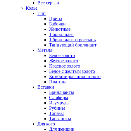
Все серьги
Колье
Тип
Цветы
Бабочки
Животные
1 бриллиант
1 бриллиант и россыпь
Танцующий бриллиант
Металл
Белое золото
Желтое золото
Красное золото
Белое с желтым золото
Комбинированное золото
Платина
Вставки
Бриллианты
Сапфиры
Изумруды
Рубины
Топазы
Танзаниты
Для кого
Для женщин