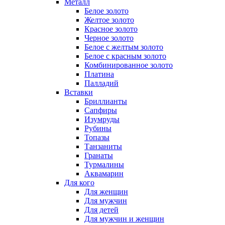
Металл
Белое золото
Желтое золото
Красное золото
Черное золото
Белое с желтым золото
Белое с красным золото
Комбинированное золото
Платина
Палладий
Вставки
Бриллианты
Сапфиры
Изумруды
Рубины
Топазы
Танзаниты
Гранаты
Турмалины
Аквамарин
Для кого
Для женщин
Для мужчин
Для детей
Для мужчин и женщин