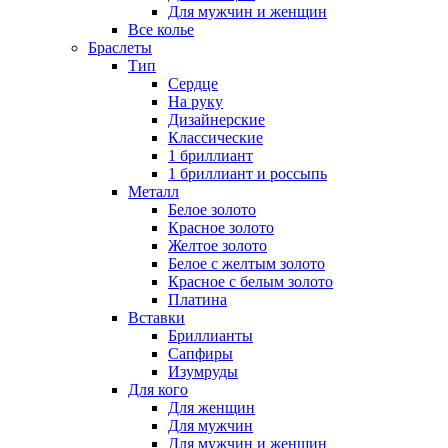
Для мужчин и женщин
Все колье
Браслеты
Тип
Сердце
На руку
Дизайнерские
Классические
1 бриллиант
1 бриллиант и россыпь
Металл
Белое золото
Красное золото
Желтое золото
Белое с желтым золото
Красное с белым золото
Платина
Вставки
Бриллианты
Сапфиры
Изумруды
Для кого
Для женщин
Для мужчин
Для мужчин и женщин