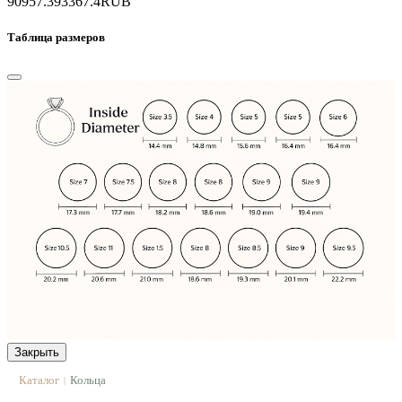
90957.3
93367.4
RUB
Таблица размеров
Закрыть
Каталог
Кольца
|