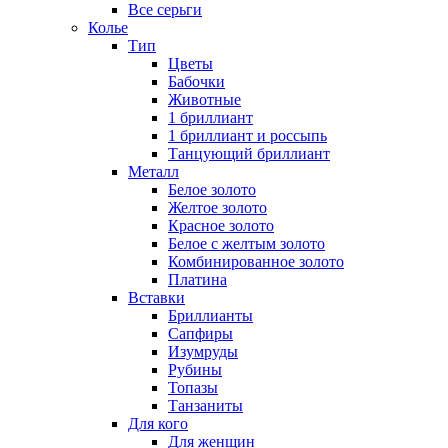
Все серьги
Колье
Тип
Цветы
Бабочки
Животные
1 бриллиант
1 бриллиант и россыпь
Танцующий бриллиант
Металл
Белое золото
Желтое золото
Красное золото
Белое с желтым золото
Комбинированное золото
Платина
Вставки
Бриллианты
Сапфиры
Изумруды
Рубины
Топазы
Танзаниты
Для кого
Для женщин