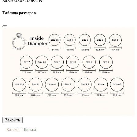
343700
347200
RUB
Таблица размеров
Закрыть
Каталог
Кольца
|