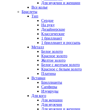
Для мужчин и женщин
Все колье
Браслеты
Тип
Сердце
На руку
Дизайнерские
Классические
1 бриллиант
1 бриллиант и россыпь
Металл
Белое золото
Красное золото
Желтое золото
Белое с желтым золото
Красное с белым золото
Платина
Вставки
Бриллианты
Сапфиры
Изумруды
Для кого
Для женщин
Для мужчин
Для мужчин и женщин