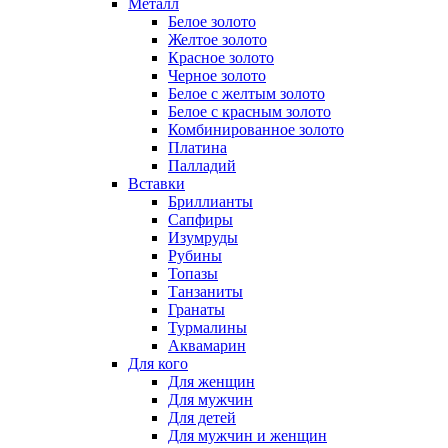
Металл
Белое золото
Желтое золото
Красное золото
Черное золото
Белое с желтым золото
Белое с красным золото
Комбинированное золото
Платина
Палладий
Вставки
Бриллианты
Сапфиры
Изумруды
Рубины
Топазы
Танзаниты
Гранаты
Турмалины
Аквамарин
Для кого
Для женщин
Для мужчин
Для детей
Для мужчин и женщин