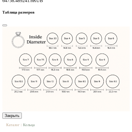
64758.4
89241.6
RUB
Таблица размеров
Закрыть
Каталог
Кольца
|