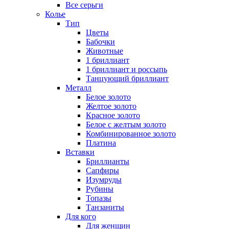
Все серьги
Колье
Тип
Цветы
Бабочки
Животные
1 бриллиант
1 бриллиант и россыпь
Танцующий бриллиант
Металл
Белое золото
Желтое золото
Красное золото
Белое с желтым золото
Комбинированное золото
Платина
Вставки
Бриллианты
Сапфиры
Изумруды
Рубины
Топазы
Танзаниты
Для кого
Для женщин