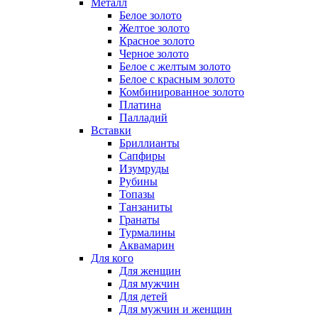
Металл
Белое золото
Желтое золото
Красное золото
Черное золото
Белое с желтым золото
Белое с красным золото
Комбинированное золото
Платина
Палладий
Вставки
Бриллианты
Сапфиры
Изумруды
Рубины
Топазы
Танзаниты
Гранаты
Турмалины
Аквамарин
Для кого
Для женщин
Для мужчин
Для детей
Для мужчин и женщин