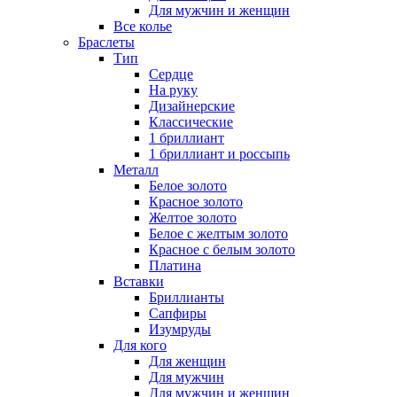
Для мужчин и женщин
Все колье
Браслеты
Тип
Сердце
На руку
Дизайнерские
Классические
1 бриллиант
1 бриллиант и россыпь
Металл
Белое золото
Красное золото
Желтое золото
Белое с желтым золото
Красное с белым золото
Платина
Вставки
Бриллианты
Сапфиры
Изумруды
Для кого
Для женщин
Для мужчин
Для мужчин и женщин