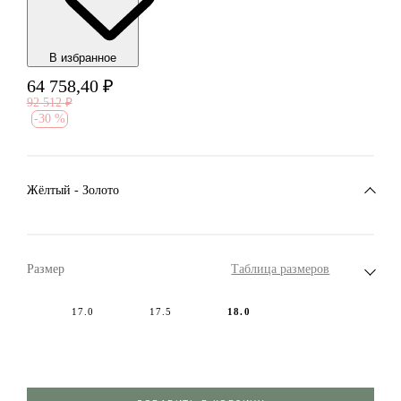
В избранноe
64 758,40
₽
92 512
₽
-
30 %
Жёлтый - Золото
Размер
Таблица размеров
17.0
17.5
18.0