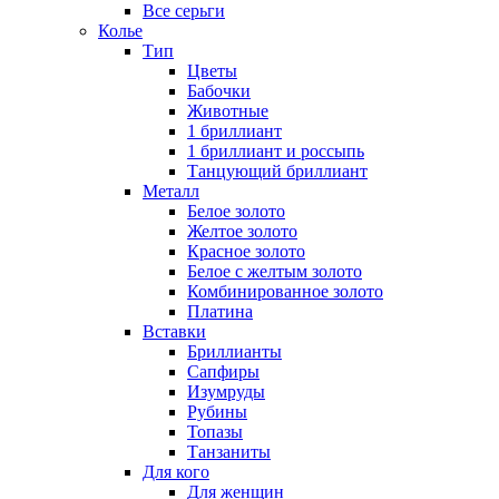
Все серьги
Колье
Тип
Цветы
Бабочки
Животные
1 бриллиант
1 бриллиант и россыпь
Танцующий бриллиант
Металл
Белое золото
Желтое золото
Красное золото
Белое с желтым золото
Комбинированное золото
Платина
Вставки
Бриллианты
Сапфиры
Изумруды
Рубины
Топазы
Танзаниты
Для кого
Для женщин