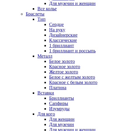
Для мужчин и женщин
Все колье
Браслеты
Тип
Сердце
На руку
Дизайнерские
Классические
1 бриллиант
1 бриллиант и россыпь
Металл
Белое золото
Красное золото
Желтое золото
Белое с желтым золото
Красное с белым золото
Платина
Вставки
Бриллианты
Сапфиры
Изумруды
Для кого
Для женщин
Для мужчин
Для мужчин и женщин