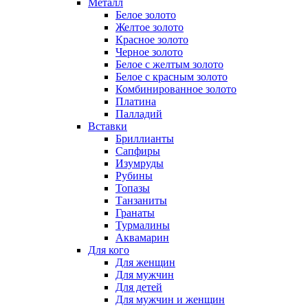
Металл
Белое золото
Желтое золото
Красное золото
Черное золото
Белое с желтым золото
Белое с красным золото
Комбинированное золото
Платина
Палладий
Вставки
Бриллианты
Сапфиры
Изумруды
Рубины
Топазы
Танзаниты
Гранаты
Турмалины
Аквамарин
Для кого
Для женщин
Для мужчин
Для детей
Для мужчин и женщин