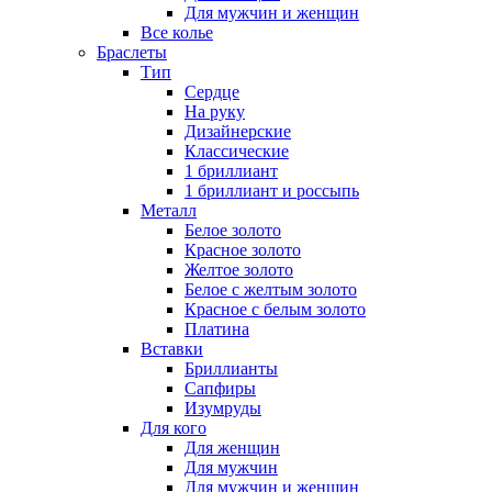
Для мужчин и женщин
Все колье
Браслеты
Тип
Сердце
На руку
Дизайнерские
Классические
1 бриллиант
1 бриллиант и россыпь
Металл
Белое золото
Красное золото
Желтое золото
Белое с желтым золото
Красное с белым золото
Платина
Вставки
Бриллианты
Сапфиры
Изумруды
Для кого
Для женщин
Для мужчин
Для мужчин и женщин