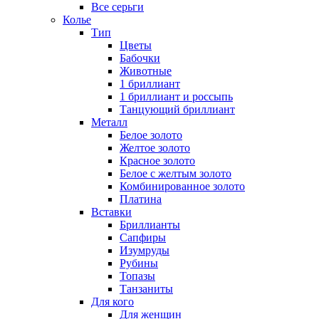
Все серьги
Колье
Тип
Цветы
Бабочки
Животные
1 бриллиант
1 бриллиант и россыпь
Танцующий бриллиант
Металл
Белое золото
Желтое золото
Красное золото
Белое с желтым золото
Комбинированное золото
Платина
Вставки
Бриллианты
Сапфиры
Изумруды
Рубины
Топазы
Танзаниты
Для кого
Для женщин