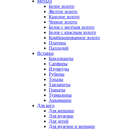
Металл
Белое золото
Желтое золото
Красное золото
Черное золото
Белое с желтым золото
Белое с красным золото
Комбинированное золото
Платина
Палладий
Вставки
Бриллианты
Сапфиры
Изумруды
Рубины
Топазы
Танзаниты
Гранаты
Турмалины
Аквамарин
Для кого
Для женщин
Для мужчин
Для детей
Для мужчин и женщин