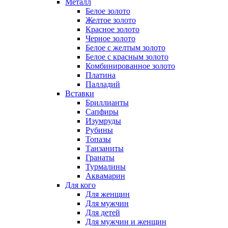
Металл
Белое золото
Желтое золото
Красное золото
Черное золото
Белое с желтым золото
Белое с красным золото
Комбинированное золото
Платина
Палладий
Вставки
Бриллианты
Сапфиры
Изумруды
Рубины
Топазы
Танзаниты
Гранаты
Турмалины
Аквамарин
Для кого
Для женщин
Для мужчин
Для детей
Для мужчин и женщин