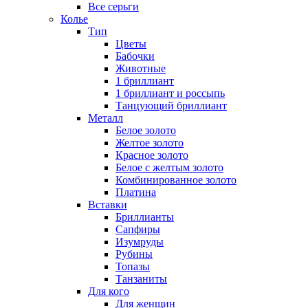
Все серьги
Колье
Тип
Цветы
Бабочки
Животные
1 бриллиант
1 бриллиант и россыпь
Танцующий бриллиант
Металл
Белое золото
Желтое золото
Красное золото
Белое с желтым золото
Комбинированное золото
Платина
Вставки
Бриллианты
Сапфиры
Изумруды
Рубины
Топазы
Танзаниты
Для кого
Для женщин