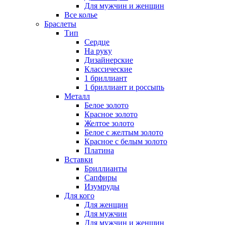
Для мужчин и женщин
Все колье
Браслеты
Тип
Сердце
На руку
Дизайнерские
Классические
1 бриллиант
1 бриллиант и россыпь
Металл
Белое золото
Красное золото
Желтое золото
Белое с желтым золото
Красное с белым золото
Платина
Вставки
Бриллианты
Сапфиры
Изумруды
Для кого
Для женщин
Для мужчин
Для мужчин и женщин