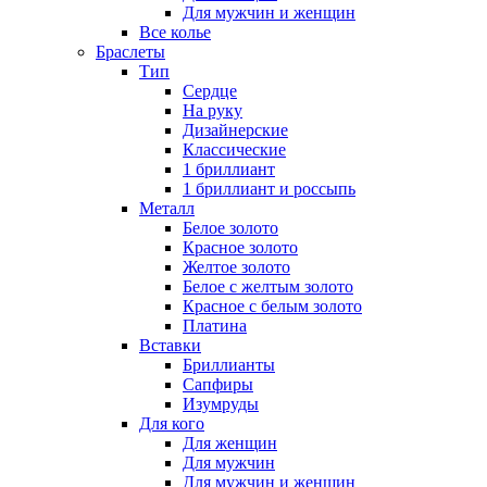
Для мужчин и женщин
Все колье
Браслеты
Тип
Сердце
На руку
Дизайнерские
Классические
1 бриллиант
1 бриллиант и россыпь
Металл
Белое золото
Красное золото
Желтое золото
Белое с желтым золото
Красное с белым золото
Платина
Вставки
Бриллианты
Сапфиры
Изумруды
Для кого
Для женщин
Для мужчин
Для мужчин и женщин