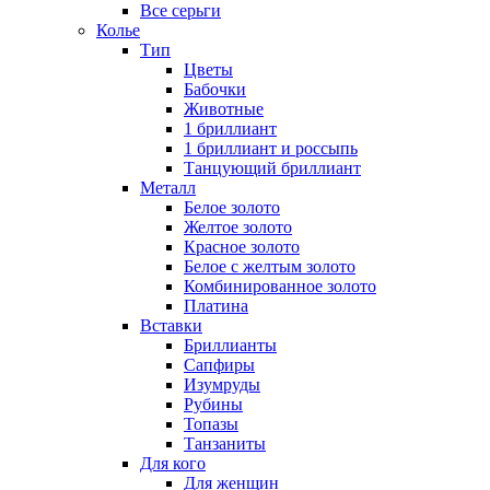
Все серьги
Колье
Тип
Цветы
Бабочки
Животные
1 бриллиант
1 бриллиант и россыпь
Танцующий бриллиант
Металл
Белое золото
Желтое золото
Красное золото
Белое с желтым золото
Комбинированное золото
Платина
Вставки
Бриллианты
Сапфиры
Изумруды
Рубины
Топазы
Танзаниты
Для кого
Для женщин