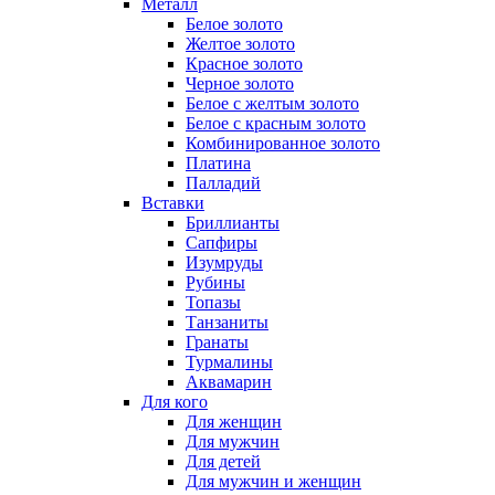
Металл
Белое золото
Желтое золото
Красное золото
Черное золото
Белое с желтым золото
Белое с красным золото
Комбинированное золото
Платина
Палладий
Вставки
Бриллианты
Сапфиры
Изумруды
Рубины
Топазы
Танзаниты
Гранаты
Турмалины
Аквамарин
Для кого
Для женщин
Для мужчин
Для детей
Для мужчин и женщин