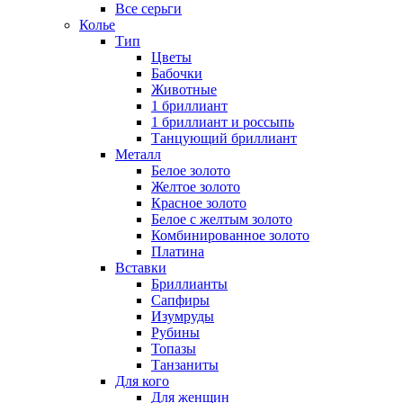
Все серьги
Колье
Тип
Цветы
Бабочки
Животные
1 бриллиант
1 бриллиант и россыпь
Танцующий бриллиант
Металл
Белое золото
Желтое золото
Красное золото
Белое с желтым золото
Комбинированное золото
Платина
Вставки
Бриллианты
Сапфиры
Изумруды
Рубины
Топазы
Танзаниты
Для кого
Для женщин