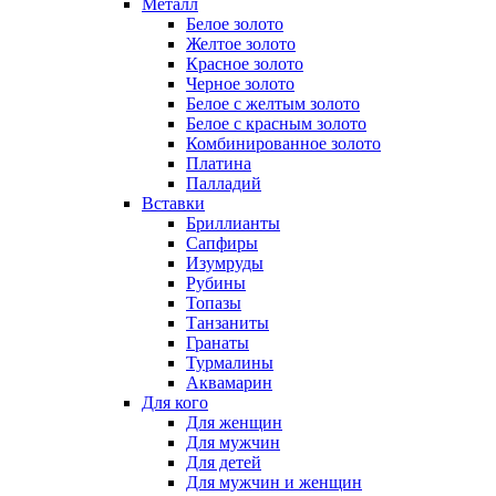
Металл
Белое золото
Желтое золото
Красное золото
Черное золото
Белое с желтым золото
Белое с красным золото
Комбинированное золото
Платина
Палладий
Вставки
Бриллианты
Сапфиры
Изумруды
Рубины
Топазы
Танзаниты
Гранаты
Турмалины
Аквамарин
Для кого
Для женщин
Для мужчин
Для детей
Для мужчин и женщин