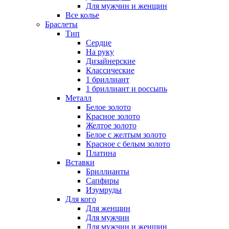
Для мужчин и женщин
Все колье
Браслеты
Тип
Сердце
На руку
Дизайнерские
Классические
1 бриллиант
1 бриллиант и россыпь
Металл
Белое золото
Красное золото
Желтое золото
Белое с желтым золото
Красное с белым золото
Платина
Вставки
Бриллианты
Сапфиры
Изумруды
Для кого
Для женщин
Для мужчин
Для мужчин и женщин