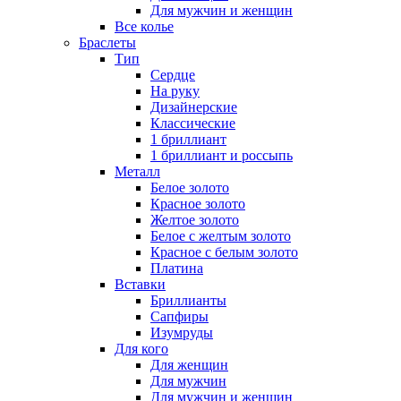
Для мужчин и женщин
Все колье
Браслеты
Тип
Сердце
На руку
Дизайнерские
Классические
1 бриллиант
1 бриллиант и россыпь
Металл
Белое золото
Красное золото
Желтое золото
Белое с желтым золото
Красное с белым золото
Платина
Вставки
Бриллианты
Сапфиры
Изумруды
Для кого
Для женщин
Для мужчин
Для мужчин и женщин