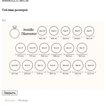
49490
52115
RUB
Таблица размеров
Закрыть
Каталог
Кольца
|