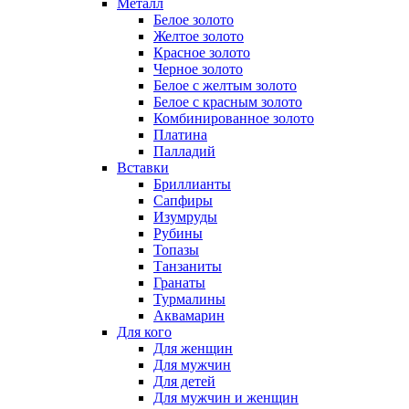
Металл
Белое золото
Желтое золото
Красное золото
Черное золото
Белое с желтым золото
Белое с красным золото
Комбинированное золото
Платина
Палладий
Вставки
Бриллианты
Сапфиры
Изумруды
Рубины
Топазы
Танзаниты
Гранаты
Турмалины
Аквамарин
Для кого
Для женщин
Для мужчин
Для детей
Для мужчин и женщин