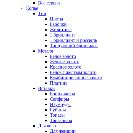
Все серьги
Колье
Тип
Цветы
Бабочки
Животные
1 бриллиант
1 бриллиант и россыпь
Танцующий бриллиант
Металл
Белое золото
Желтое золото
Красное золото
Белое с желтым золото
Комбинированное золото
Платина
Вставки
Бриллианты
Сапфиры
Изумруды
Рубины
Топазы
Танзаниты
Для кого
Для женщин