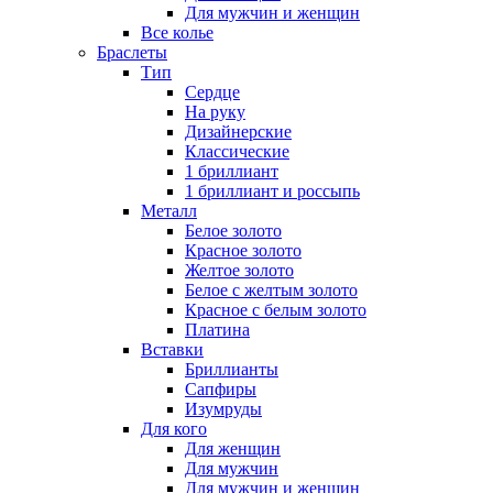
Для мужчин и женщин
Все колье
Браслеты
Тип
Сердце
На руку
Дизайнерские
Классические
1 бриллиант
1 бриллиант и россыпь
Металл
Белое золото
Красное золото
Желтое золото
Белое с желтым золото
Красное с белым золото
Платина
Вставки
Бриллианты
Сапфиры
Изумруды
Для кого
Для женщин
Для мужчин
Для мужчин и женщин