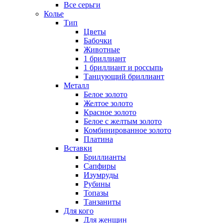
Все серьги
Колье
Тип
Цветы
Бабочки
Животные
1 бриллиант
1 бриллиант и россыпь
Танцующий бриллиант
Металл
Белое золото
Желтое золото
Красное золото
Белое с желтым золото
Комбинированное золото
Платина
Вставки
Бриллианты
Сапфиры
Изумруды
Рубины
Топазы
Танзаниты
Для кого
Для женщин