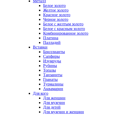
Металл
Белое золото
Желтое золото
Красное золото
Черное золото
Белое с желтым золото
Белое с красным золото
Комбинированное золото
Платина
Палладий
Вставки
Бриллианты
Сапфиры
Изумруды
Рубины
Топазы
Танзаниты
Гранаты
Турмалины
Аквамарин
Для кого
Для женщин
Для мужчин
Для детей
Для мужчин и женщин