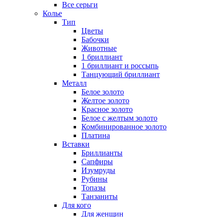
Все серьги
Колье
Тип
Цветы
Бабочки
Животные
1 бриллиант
1 бриллиант и россыпь
Танцующий бриллиант
Металл
Белое золото
Желтое золото
Красное золото
Белое с желтым золото
Комбинированное золото
Платина
Вставки
Бриллианты
Сапфиры
Изумруды
Рубины
Топазы
Танзаниты
Для кого
Для женщин