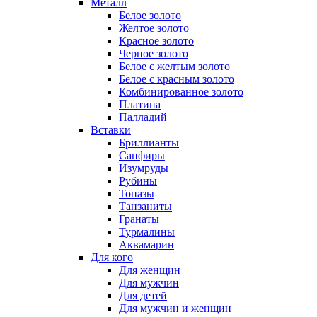
Металл
Белое золото
Желтое золото
Красное золото
Черное золото
Белое с желтым золото
Белое с красным золото
Комбинированное золото
Платина
Палладий
Вставки
Бриллианты
Сапфиры
Изумруды
Рубины
Топазы
Танзаниты
Гранаты
Турмалины
Аквамарин
Для кого
Для женщин
Для мужчин
Для детей
Для мужчин и женщин