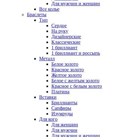
Для мужчин и женщин
Все колье
Браслеты
Тип
Сердце
На руку
Дизайнерские
Классические
1 бриллиант
1 бриллиант и россыпь
Металл
Белое золото
Красное золото
Желтое золото
Белое с желтым золото
Красное с белым золото
Платина
Вставки
Бриллианты
Сапфиры
Изумруды
Для кого
Для женщин
Для мужчин
Для мужчин и женщин