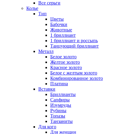
Все серьги
Колье
Тип
Цветы
Бабочки
Животные
1 бриллиант
1 бриллиант и россыпь
Танцующий бриллиант
Металл
Белое золото
Желтое золото
Красное золото
Белое с желтым золото
Комбинированное золото
Платина
Вставки
Бриллианты
Сапфиры
Изумруды
Рубины
Топазы
Танзаниты
Для кого
Для женщин