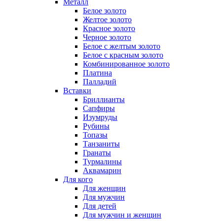
Металл
Белое золото
Желтое золото
Красное золото
Черное золото
Белое с желтым золото
Белое с красным золото
Комбинированное золото
Платина
Палладий
Вставки
Бриллианты
Сапфиры
Изумруды
Рубины
Топазы
Танзаниты
Гранаты
Турмалины
Аквамарин
Для кого
Для женщин
Для мужчин
Для детей
Для мужчин и женщин