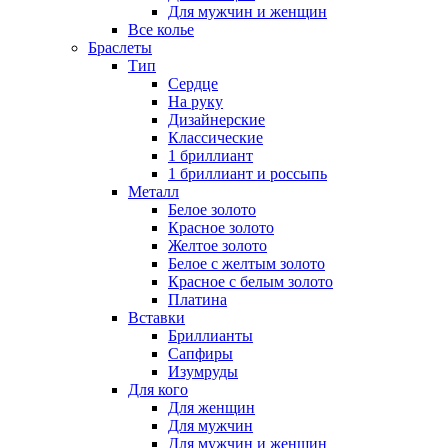
Для мужчин и женщин
Все колье
Браслеты
Тип
Сердце
На руку
Дизайнерские
Классические
1 бриллиант
1 бриллиант и россыпь
Металл
Белое золото
Красное золото
Желтое золото
Белое с желтым золото
Красное с белым золото
Платина
Вставки
Бриллианты
Сапфиры
Изумруды
Для кого
Для женщин
Для мужчин
Для мужчин и женщин