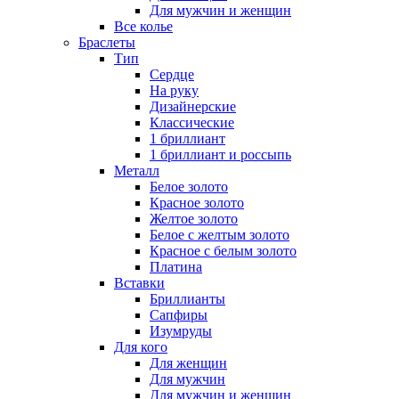
Для мужчин и женщин
Все колье
Браслеты
Тип
Сердце
На руку
Дизайнерские
Классические
1 бриллиант
1 бриллиант и россыпь
Металл
Белое золото
Красное золото
Желтое золото
Белое с желтым золото
Красное с белым золото
Платина
Вставки
Бриллианты
Сапфиры
Изумруды
Для кого
Для женщин
Для мужчин
Для мужчин и женщин