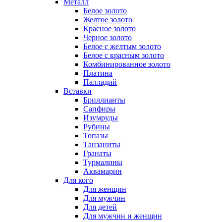
Металл
Белое золото
Желтое золото
Красное золото
Черное золото
Белое с желтым золото
Белое с красным золото
Комбинированное золото
Платина
Палладий
Вставки
Бриллианты
Сапфиры
Изумруды
Рубины
Топазы
Танзаниты
Гранаты
Турмалины
Аквамарин
Для кого
Для женщин
Для мужчин
Для детей
Для мужчин и женщин