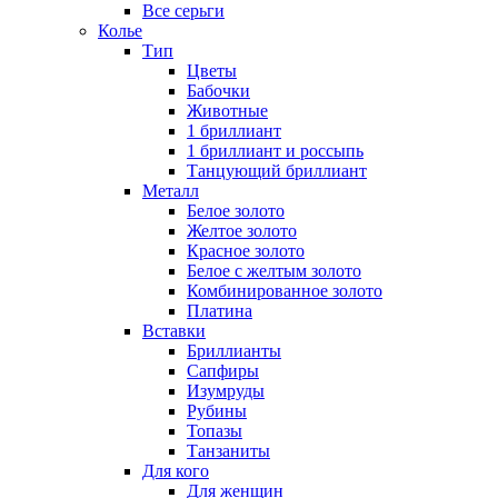
Все серьги
Колье
Тип
Цветы
Бабочки
Животные
1 бриллиант
1 бриллиант и россыпь
Танцующий бриллиант
Металл
Белое золото
Желтое золото
Красное золото
Белое с желтым золото
Комбинированное золото
Платина
Вставки
Бриллианты
Сапфиры
Изумруды
Рубины
Топазы
Танзаниты
Для кого
Для женщин