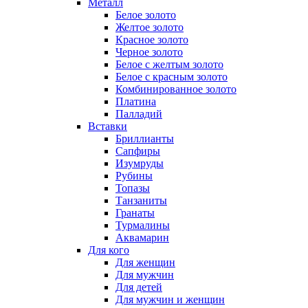
Металл
Белое золото
Желтое золото
Красное золото
Черное золото
Белое с желтым золото
Белое с красным золото
Комбинированное золото
Платина
Палладий
Вставки
Бриллианты
Сапфиры
Изумруды
Рубины
Топазы
Танзаниты
Гранаты
Турмалины
Аквамарин
Для кого
Для женщин
Для мужчин
Для детей
Для мужчин и женщин