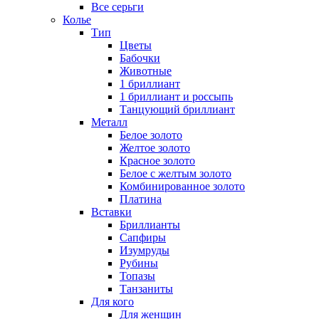
Все серьги
Колье
Тип
Цветы
Бабочки
Животные
1 бриллиант
1 бриллиант и россыпь
Танцующий бриллиант
Металл
Белое золото
Желтое золото
Красное золото
Белое с желтым золото
Комбинированное золото
Платина
Вставки
Бриллианты
Сапфиры
Изумруды
Рубины
Топазы
Танзаниты
Для кого
Для женщин