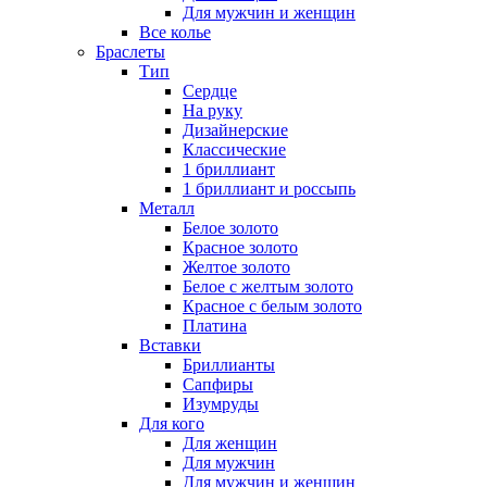
Для мужчин и женщин
Все колье
Браслеты
Тип
Сердце
На руку
Дизайнерские
Классические
1 бриллиант
1 бриллиант и россыпь
Металл
Белое золото
Красное золото
Желтое золото
Белое с желтым золото
Красное с белым золото
Платина
Вставки
Бриллианты
Сапфиры
Изумруды
Для кого
Для женщин
Для мужчин
Для мужчин и женщин