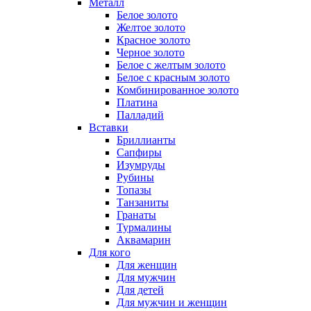
Металл
Белое золото
Желтое золото
Красное золото
Черное золото
Белое с желтым золото
Белое с красным золото
Комбинированное золото
Платина
Палладий
Вставки
Бриллианты
Сапфиры
Изумруды
Рубины
Топазы
Танзаниты
Гранаты
Турмалины
Аквамарин
Для кого
Для женщин
Для мужчин
Для детей
Для мужчин и женщин