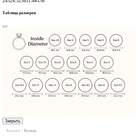
24524.5
25411.4
RUB
Таблица размеров
Закрыть
Каталог
Кольца
|