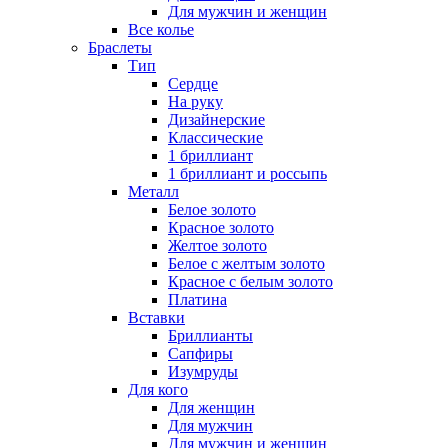
Для мужчин и женщин
Все колье
Браслеты
Тип
Сердце
На руку
Дизайнерские
Классические
1 бриллиант
1 бриллиант и россыпь
Металл
Белое золото
Красное золото
Желтое золото
Белое с желтым золото
Красное с белым золото
Платина
Вставки
Бриллианты
Сапфиры
Изумруды
Для кого
Для женщин
Для мужчин
Для мужчин и женщин