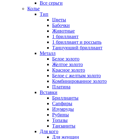
Все серьги
Колье
Тип
Цветы
Бабочки
Животные
1 бриллиант
1 бриллиант и россыпь
Танцующий бриллиант
Металл
Белое золото
Желтое золото
Красное золото
Белое с желтым золото
Комбинированное золото
Платина
Вставки
Бриллианты
Сапфиры
Изумруды
Рубины
Топазы
Танзаниты
Для кого
Для женщин