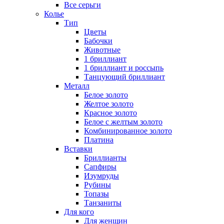
Все серьги
Колье
Тип
Цветы
Бабочки
Животные
1 бриллиант
1 бриллиант и россыпь
Танцующий бриллиант
Металл
Белое золото
Желтое золото
Красное золото
Белое с желтым золото
Комбинированное золото
Платина
Вставки
Бриллианты
Сапфиры
Изумруды
Рубины
Топазы
Танзаниты
Для кого
Для женщин