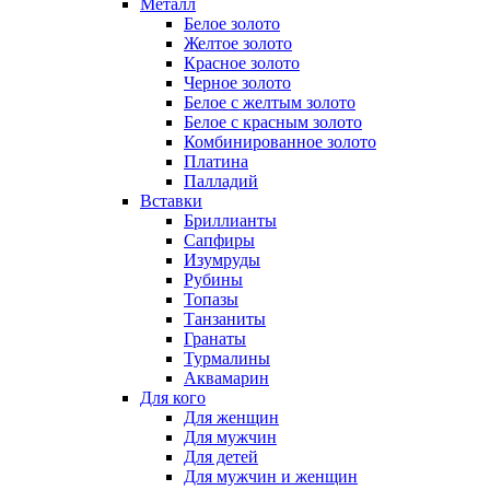
Металл
Белое золото
Желтое золото
Красное золото
Черное золото
Белое с желтым золото
Белое с красным золото
Комбинированное золото
Платина
Палладий
Вставки
Бриллианты
Сапфиры
Изумруды
Рубины
Топазы
Танзаниты
Гранаты
Турмалины
Аквамарин
Для кого
Для женщин
Для мужчин
Для детей
Для мужчин и женщин