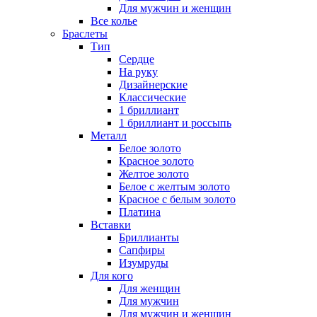
Для мужчин и женщин
Все колье
Браслеты
Тип
Сердце
На руку
Дизайнерские
Классические
1 бриллиант
1 бриллиант и россыпь
Металл
Белое золото
Красное золото
Желтое золото
Белое с желтым золото
Красное с белым золото
Платина
Вставки
Бриллианты
Сапфиры
Изумруды
Для кого
Для женщин
Для мужчин
Для мужчин и женщин