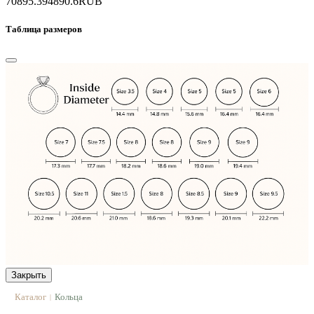
70895.3
94890.6
RUB
Таблица размеров
Закрыть
Каталог
Кольца
|