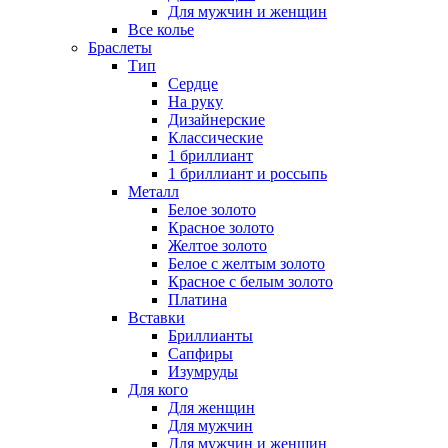
Для мужчин и женщин
Все колье
Браслеты
Тип
Сердце
На руку
Дизайнерские
Классические
1 бриллиант
1 бриллиант и россыпь
Металл
Белое золото
Красное золото
Желтое золото
Белое с желтым золото
Красное с белым золото
Платина
Вставки
Бриллианты
Сапфиры
Изумруды
Для кого
Для женщин
Для мужчин
Для мужчин и женщин