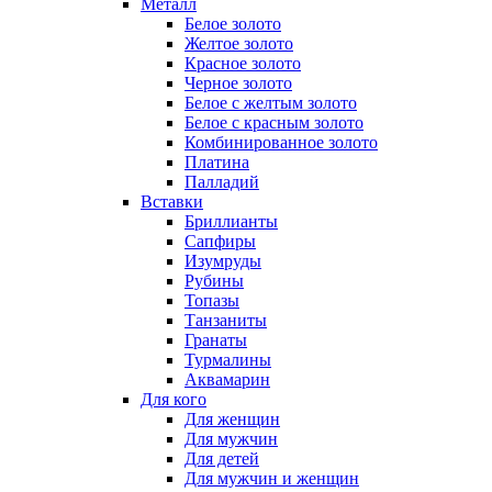
Металл
Белое золото
Желтое золото
Красное золото
Черное золото
Белое с желтым золото
Белое с красным золото
Комбинированное золото
Платина
Палладий
Вставки
Бриллианты
Сапфиры
Изумруды
Рубины
Топазы
Танзаниты
Гранаты
Турмалины
Аквамарин
Для кого
Для женщин
Для мужчин
Для детей
Для мужчин и женщин