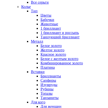
Все серьги
Колье
Тип
Цветы
Бабочки
Животные
1 бриллиант
1 бриллиант и россыпь
Танцующий бриллиант
Металл
Белое золото
Желтое золото
Красное золото
Белое с желтым золото
Комбинированное золото
Платина
Вставки
Бриллианты
Сапфиры
Изумруды
Рубины
Топазы
Танзаниты
Для кого
Для женщин