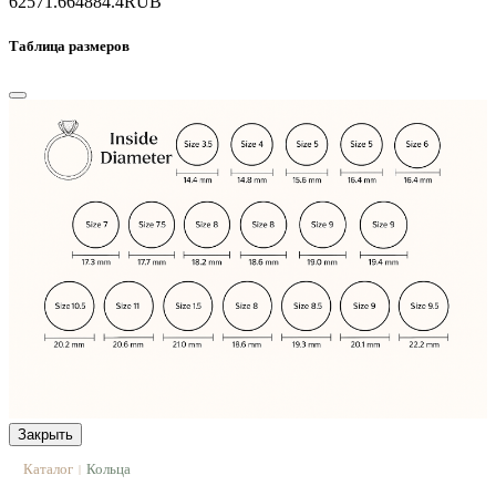
62571.6
64884.4
RUB
Таблица размеров
Закрыть
Каталог
Кольца
|