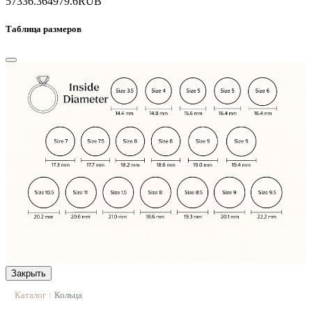
57336.3
64979.6
RUB
Таблица размеров
Закрыть
Каталог
Кольца
|