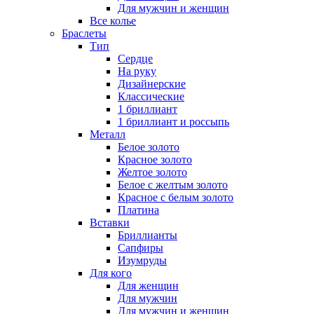
Для мужчин и женщин
Все колье
Браслеты
Тип
Сердце
На руку
Дизайнерские
Классические
1 бриллиант
1 бриллиант и россыпь
Металл
Белое золото
Красное золото
Желтое золото
Белое с желтым золото
Красное с белым золото
Платина
Вставки
Бриллианты
Сапфиры
Изумруды
Для кого
Для женщин
Для мужчин
Для мужчин и женщин