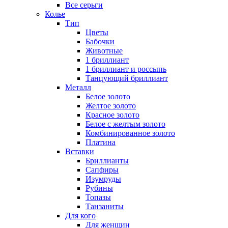
Все серьги
Колье
Тип
Цветы
Бабочки
Животные
1 бриллиант
1 бриллиант и россыпь
Танцующий бриллиант
Металл
Белое золото
Желтое золото
Красное золото
Белое с желтым золото
Комбинированное золото
Платина
Вставки
Бриллианты
Сапфиры
Изумруды
Рубины
Топазы
Танзаниты
Для кого
Для женщин