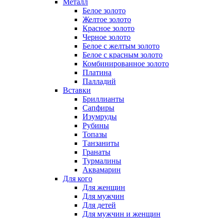
Металл
Белое золото
Желтое золото
Красное золото
Черное золото
Белое с желтым золото
Белое с красным золото
Комбинированное золото
Платина
Палладий
Вставки
Бриллианты
Сапфиры
Изумруды
Рубины
Топазы
Танзаниты
Гранаты
Турмалины
Аквамарин
Для кого
Для женщин
Для мужчин
Для детей
Для мужчин и женщин