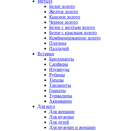
Металл
Белое золото
Желтое золото
Красное золото
Черное золото
Белое с желтым золото
Белое с красным золото
Комбинированное золото
Платина
Палладий
Вставки
Бриллианты
Сапфиры
Изумруды
Рубины
Топазы
Танзаниты
Гранаты
Турмалины
Аквамарин
Для кого
Для женщин
Для мужчин
Для детей
Для мужчин и женщин