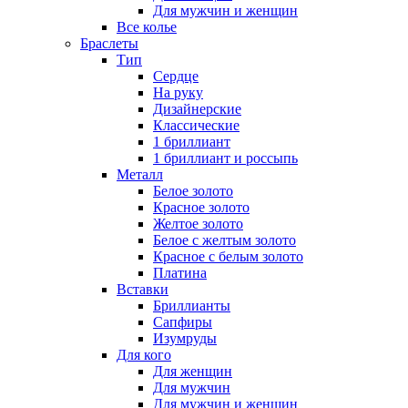
Для мужчин и женщин
Все колье
Браслеты
Тип
Сердце
На руку
Дизайнерские
Классические
1 бриллиант
1 бриллиант и россыпь
Металл
Белое золото
Красное золото
Желтое золото
Белое с желтым золото
Красное с белым золото
Платина
Вставки
Бриллианты
Сапфиры
Изумруды
Для кого
Для женщин
Для мужчин
Для мужчин и женщин