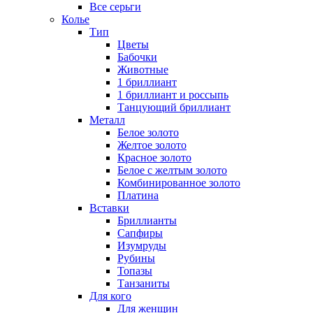
Все серьги
Колье
Тип
Цветы
Бабочки
Животные
1 бриллиант
1 бриллиант и россыпь
Танцующий бриллиант
Металл
Белое золото
Желтое золото
Красное золото
Белое с желтым золото
Комбинированное золото
Платина
Вставки
Бриллианты
Сапфиры
Изумруды
Рубины
Топазы
Танзаниты
Для кого
Для женщин