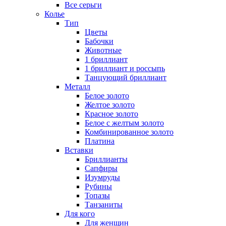
Все серьги
Колье
Тип
Цветы
Бабочки
Животные
1 бриллиант
1 бриллиант и россыпь
Танцующий бриллиант
Металл
Белое золото
Желтое золото
Красное золото
Белое с желтым золото
Комбинированное золото
Платина
Вставки
Бриллианты
Сапфиры
Изумруды
Рубины
Топазы
Танзаниты
Для кого
Для женщин