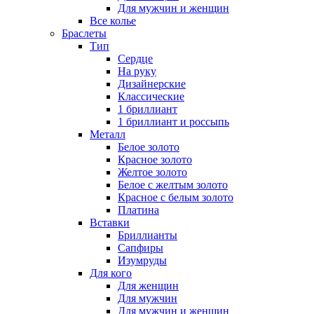
Для мужчин и женщин
Все колье
Браслеты
Тип
Сердце
На руку
Дизайнерские
Классические
1 бриллиант
1 бриллиант и россыпь
Металл
Белое золото
Красное золото
Желтое золото
Белое с желтым золото
Красное с белым золото
Платина
Вставки
Бриллианты
Сапфиры
Изумруды
Для кого
Для женщин
Для мужчин
Для мужчин и женщин