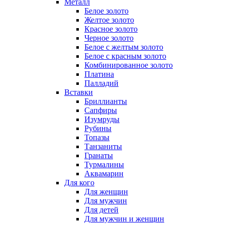
Металл
Белое золото
Желтое золото
Красное золото
Черное золото
Белое с желтым золото
Белое с красным золото
Комбинированное золото
Платина
Палладий
Вставки
Бриллианты
Сапфиры
Изумруды
Рубины
Топазы
Танзаниты
Гранаты
Турмалины
Аквамарин
Для кого
Для женщин
Для мужчин
Для детей
Для мужчин и женщин