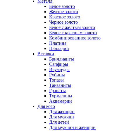
Металл
Белое золото
Желтое золото
Красное золото
Черное золото
Белое с желтым золото
Белое с красным золото
Комбинированное золото
Платина
Палладий
Вставки
Бриллианты
Сапфиры
Изумруды
Рубины
Топазы
Танзаниты
Гранаты
Турмалины
Аквамарин
Для кого
Для женщин
Для мужчин
Для детей
Для мужчин и женщин