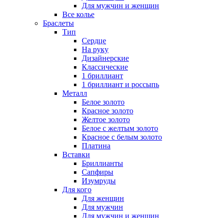
Для мужчин и женщин
Все колье
Браслеты
Тип
Сердце
На руку
Дизайнерские
Классические
1 бриллиант
1 бриллиант и россыпь
Металл
Белое золото
Красное золото
Желтое золото
Белое с желтым золото
Красное с белым золото
Платина
Вставки
Бриллианты
Сапфиры
Изумруды
Для кого
Для женщин
Для мужчин
Для мужчин и женщин