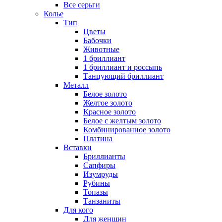
Все серьги
Колье
Тип
Цветы
Бабочки
Животные
1 бриллиант
1 бриллиант и россыпь
Танцующий бриллиант
Металл
Белое золото
Желтое золото
Красное золото
Белое с желтым золото
Комбинированное золото
Платина
Вставки
Бриллианты
Сапфиры
Изумруды
Рубины
Топазы
Танзаниты
Для кого
Для женщин