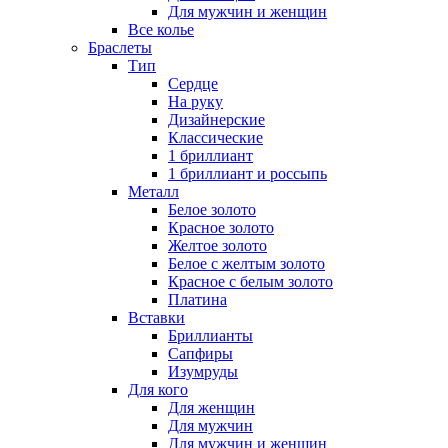
Для мужчин и женщин
Все колье
Браслеты
Тип
Сердце
На руку
Дизайнерские
Классические
1 бриллиант
1 бриллиант и россыпь
Металл
Белое золото
Красное золото
Желтое золото
Белое с желтым золото
Красное с белым золото
Платина
Вставки
Бриллианты
Сапфиры
Изумруды
Для кого
Для женщин
Для мужчин
Для мужчин и женщин