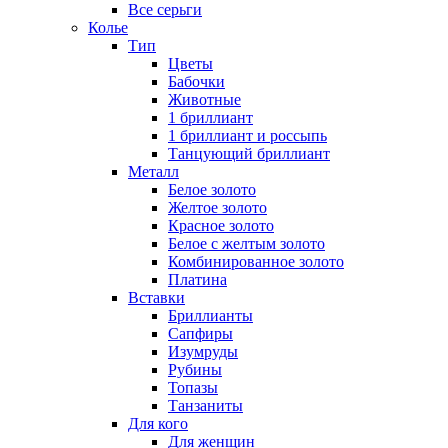
Все серьги
Колье
Тип
Цветы
Бабочки
Животные
1 бриллиант
1 бриллиант и россыпь
Танцующий бриллиант
Металл
Белое золото
Желтое золото
Красное золото
Белое с желтым золото
Комбинированное золото
Платина
Вставки
Бриллианты
Сапфиры
Изумруды
Рубины
Топазы
Танзаниты
Для кого
Для женщин