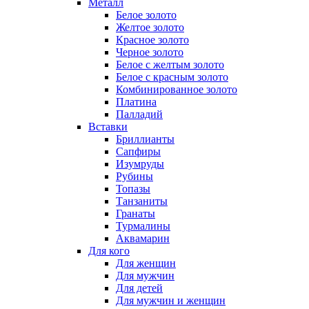
Металл
Белое золото
Желтое золото
Красное золото
Черное золото
Белое с желтым золото
Белое с красным золото
Комбинированное золото
Платина
Палладий
Вставки
Бриллианты
Сапфиры
Изумруды
Рубины
Топазы
Танзаниты
Гранаты
Турмалины
Аквамарин
Для кого
Для женщин
Для мужчин
Для детей
Для мужчин и женщин