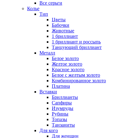
Все серьги
Колье
Тип
Цветы
Бабочки
Животные
1 бриллиант
1 бриллиант и россыпь
Танцующий бриллиант
Металл
Белое золото
Желтое золото
Красное золото
Белое с желтым золото
Комбинированное золото
Платина
Вставки
Бриллианты
Сапфиры
Изумруды
Рубины
Топазы
Танзаниты
Для кого
Для женщин