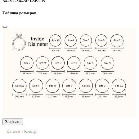
34292.3
44305.8
RUB
Таблица размеров
Закрыть
Каталог
Кольца
|