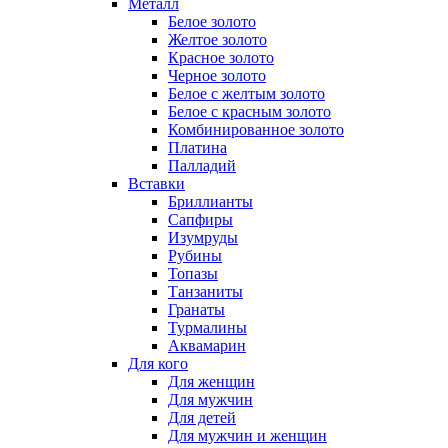
Металл
Белое золото
Желтое золото
Красное золото
Черное золото
Белое с желтым золото
Белое с красным золото
Комбинированное золото
Платина
Палладий
Вставки
Бриллианты
Сапфиры
Изумруды
Рубины
Топазы
Танзаниты
Гранаты
Турмалины
Аквамарин
Для кого
Для женщин
Для мужчин
Для детей
Для мужчин и женщин