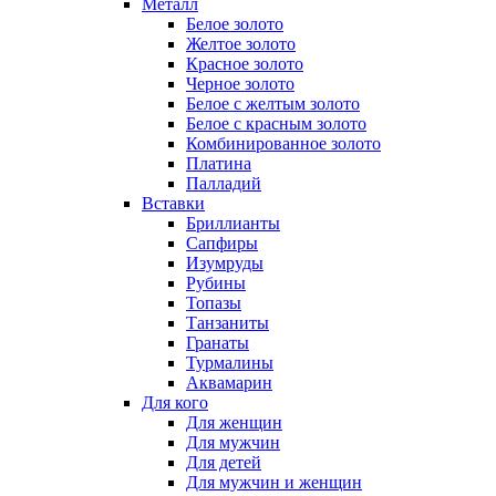
Металл
Белое золото
Желтое золото
Красное золото
Черное золото
Белое с желтым золото
Белое с красным золото
Комбинированное золото
Платина
Палладий
Вставки
Бриллианты
Сапфиры
Изумруды
Рубины
Топазы
Танзаниты
Гранаты
Турмалины
Аквамарин
Для кого
Для женщин
Для мужчин
Для детей
Для мужчин и женщин