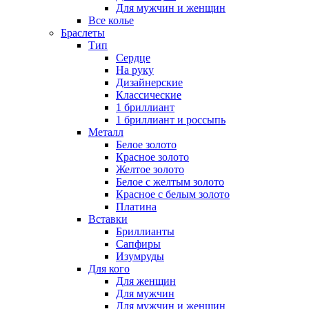
Для мужчин и женщин
Все колье
Браслеты
Тип
Сердце
На руку
Дизайнерские
Классические
1 бриллиант
1 бриллиант и россыпь
Металл
Белое золото
Красное золото
Желтое золото
Белое с желтым золото
Красное с белым золото
Платина
Вставки
Бриллианты
Сапфиры
Изумруды
Для кого
Для женщин
Для мужчин
Для мужчин и женщин