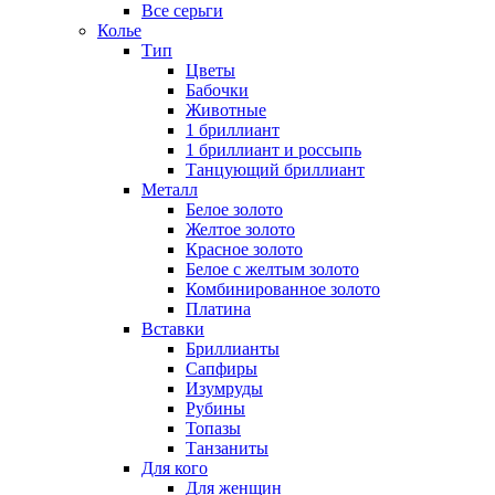
Все серьги
Колье
Тип
Цветы
Бабочки
Животные
1 бриллиант
1 бриллиант и россыпь
Танцующий бриллиант
Металл
Белое золото
Желтое золото
Красное золото
Белое с желтым золото
Комбинированное золото
Платина
Вставки
Бриллианты
Сапфиры
Изумруды
Рубины
Топазы
Танзаниты
Для кого
Для женщин