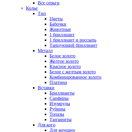
Все серьги
Колье
Тип
Цветы
Бабочки
Животные
1 бриллиант
1 бриллиант и россыпь
Танцующий бриллиант
Металл
Белое золото
Желтое золото
Красное золото
Белое с желтым золото
Комбинированное золото
Платина
Вставки
Бриллианты
Сапфиры
Изумруды
Рубины
Топазы
Танзаниты
Для кого
Для женщин