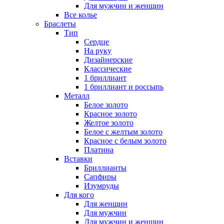
Для мужчин и женщин
Все колье
Браслеты
Тип
Сердце
На руку
Дизайнерские
Классические
1 бриллиант
1 бриллиант и россыпь
Металл
Белое золото
Красное золото
Желтое золото
Белое с желтым золото
Красное с белым золото
Платина
Вставки
Бриллианты
Сапфиры
Изумруды
Для кого
Для женщин
Для мужчин
Для мужчин и женщин