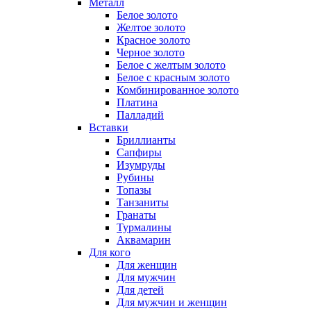
Металл
Белое золото
Желтое золото
Красное золото
Черное золото
Белое с желтым золото
Белое с красным золото
Комбинированное золото
Платина
Палладий
Вставки
Бриллианты
Сапфиры
Изумруды
Рубины
Топазы
Танзаниты
Гранаты
Турмалины
Аквамарин
Для кого
Для женщин
Для мужчин
Для детей
Для мужчин и женщин