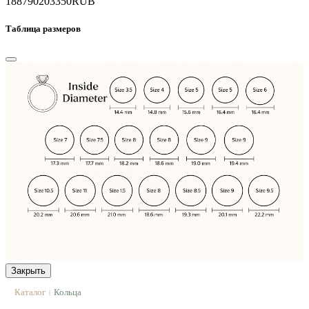
188790
203350
RUB
Таблица размеров
Закрыть
Каталог
Кольца
|