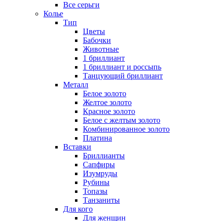
Все серьги
Колье
Тип
Цветы
Бабочки
Животные
1 бриллиант
1 бриллиант и россыпь
Танцующий бриллиант
Металл
Белое золото
Желтое золото
Красное золото
Белое с желтым золото
Комбинированное золото
Платина
Вставки
Бриллианты
Сапфиры
Изумруды
Рубины
Топазы
Танзаниты
Для кого
Для женщин