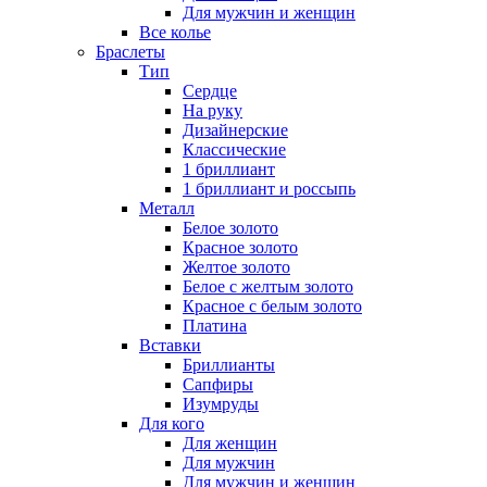
Для мужчин и женщин
Все колье
Браслеты
Тип
Сердце
На руку
Дизайнерские
Классические
1 бриллиант
1 бриллиант и россыпь
Металл
Белое золото
Красное золото
Желтое золото
Белое с желтым золото
Красное с белым золото
Платина
Вставки
Бриллианты
Сапфиры
Изумруды
Для кого
Для женщин
Для мужчин
Для мужчин и женщин