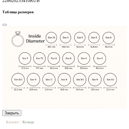
228620
235410
RUB
Таблица размеров
Закрыть
Каталог
Кольца
|