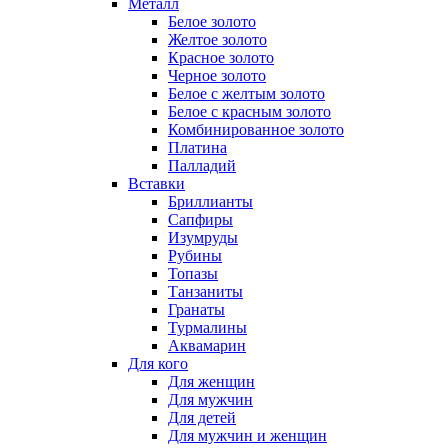
Металл
Белое золото
Желтое золото
Красное золото
Черное золото
Белое с желтым золото
Белое с красным золото
Комбинированное золото
Платина
Палладий
Вставки
Бриллианты
Сапфиры
Изумруды
Рубины
Топазы
Танзаниты
Гранаты
Турмалины
Аквамарин
Для кого
Для женщин
Для мужчин
Для детей
Для мужчин и женщин