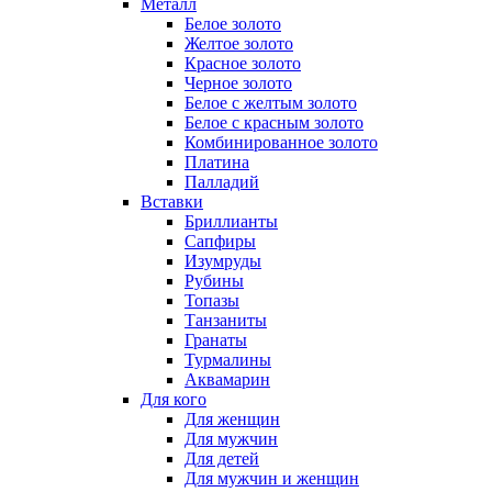
Металл
Белое золото
Желтое золото
Красное золото
Черное золото
Белое с желтым золото
Белое с красным золото
Комбинированное золото
Платина
Палладий
Вставки
Бриллианты
Сапфиры
Изумруды
Рубины
Топазы
Танзаниты
Гранаты
Турмалины
Аквамарин
Для кого
Для женщин
Для мужчин
Для детей
Для мужчин и женщин