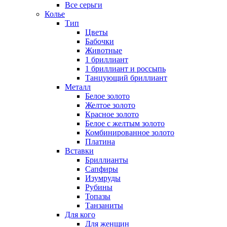
Все серьги
Колье
Тип
Цветы
Бабочки
Животные
1 бриллиант
1 бриллиант и россыпь
Танцующий бриллиант
Металл
Белое золото
Желтое золото
Красное золото
Белое с желтым золото
Комбинированное золото
Платина
Вставки
Бриллианты
Сапфиры
Изумруды
Рубины
Топазы
Танзаниты
Для кого
Для женщин