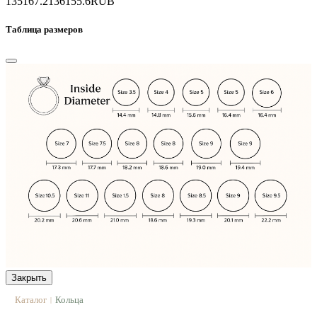
135167.2
136155.6
RUB
Таблица размеров
Закрыть
Каталог
Кольца
|