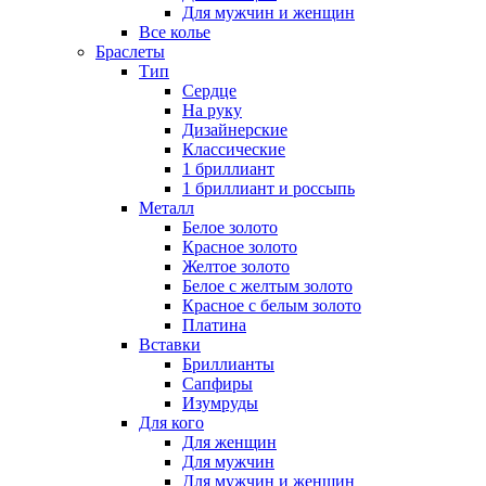
Для мужчин и женщин
Все колье
Браслеты
Тип
Сердце
На руку
Дизайнерские
Классические
1 бриллиант
1 бриллиант и россыпь
Металл
Белое золото
Красное золото
Желтое золото
Белое с желтым золото
Красное с белым золото
Платина
Вставки
Бриллианты
Сапфиры
Изумруды
Для кого
Для женщин
Для мужчин
Для мужчин и женщин