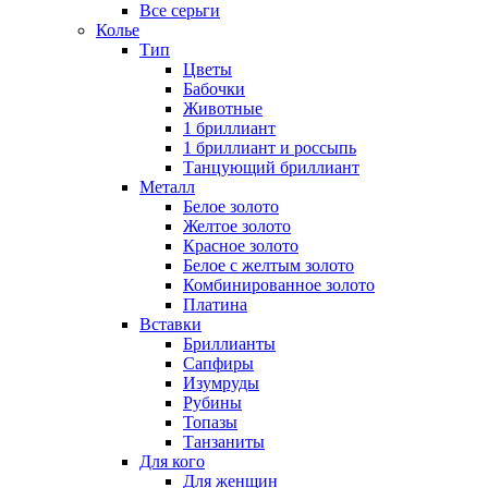
Все серьги
Колье
Тип
Цветы
Бабочки
Животные
1 бриллиант
1 бриллиант и россыпь
Танцующий бриллиант
Металл
Белое золото
Желтое золото
Красное золото
Белое с желтым золото
Комбинированное золото
Платина
Вставки
Бриллианты
Сапфиры
Изумруды
Рубины
Топазы
Танзаниты
Для кого
Для женщин