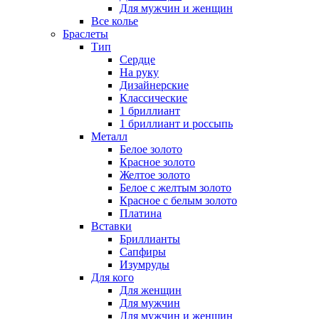
Для мужчин и женщин
Все колье
Браслеты
Тип
Сердце
На руку
Дизайнерские
Классические
1 бриллиант
1 бриллиант и россыпь
Металл
Белое золото
Красное золото
Желтое золото
Белое с желтым золото
Красное с белым золото
Платина
Вставки
Бриллианты
Сапфиры
Изумруды
Для кого
Для женщин
Для мужчин
Для мужчин и женщин