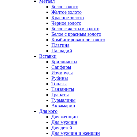
Металл
Белое золото
Желтое золото
Красное золото
Черное золото
Белое с желтым золото
Белое с красным золото
Комбинированное золото
Платина
Палладий
Вставки
Бриллианты
Сапфиры
Изумруды
Рубины
Топазы
Танзаниты
Гранаты
Турмалины
Аквамарин
Для кого
Для женщин
Для мужчин
Для детей
Для мужчин и женщин