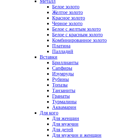
Металл
Белое золото
Желтое золото
Красное золото
Черное золото
Белое с желтым золото
Белое с красным золото
Комбинированное золото
Платина
Палладий
Вставки
Бриллианты
Сапфиры
Изумруды
Рубины
Топазы
Танзаниты
Гранаты
Турмалины
Аквамарин
Для кого
Для женщин
Для мужчин
Для детей
Для мужчин и женщин