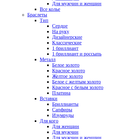
Для мужчин и женщин
Все колье
Браслеты
Тип
Сердце
На руку
Дизайнерские
Классические
1 бриллиант
1 бриллиант и россыпь
Металл
Белое золото
Красное золото
Желтое золото
Белое с желтым золото
Красное с белым золото
Платина
Вставки
Бриллианты
Сапфиры
Изумруды
Для кого
Для женщин
Для мужчин
Для мужчин и женщин