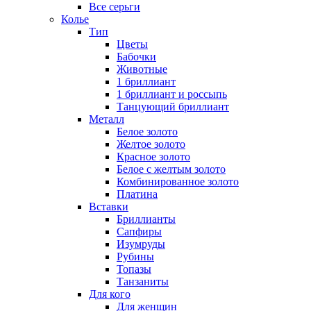
Все серьги
Колье
Тип
Цветы
Бабочки
Животные
1 бриллиант
1 бриллиант и россыпь
Танцующий бриллиант
Металл
Белое золото
Желтое золото
Красное золото
Белое с желтым золото
Комбинированное золото
Платина
Вставки
Бриллианты
Сапфиры
Изумруды
Рубины
Топазы
Танзаниты
Для кого
Для женщин