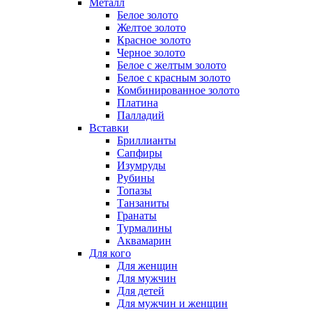
Металл
Белое золото
Желтое золото
Красное золото
Черное золото
Белое с желтым золото
Белое с красным золото
Комбинированное золото
Платина
Палладий
Вставки
Бриллианты
Сапфиры
Изумруды
Рубины
Топазы
Танзаниты
Гранаты
Турмалины
Аквамарин
Для кого
Для женщин
Для мужчин
Для детей
Для мужчин и женщин