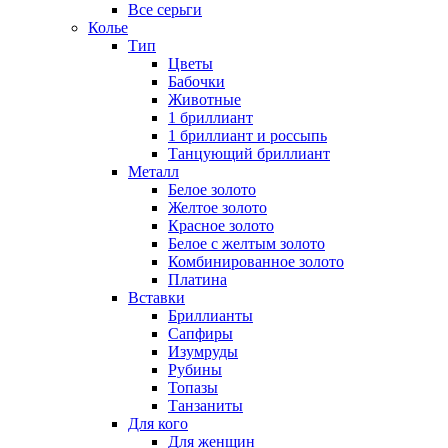
Все серьги
Колье
Тип
Цветы
Бабочки
Животные
1 бриллиант
1 бриллиант и россыпь
Танцующий бриллиант
Металл
Белое золото
Желтое золото
Красное золото
Белое с желтым золото
Комбинированное золото
Платина
Вставки
Бриллианты
Сапфиры
Изумруды
Рубины
Топазы
Танзаниты
Для кого
Для женщин