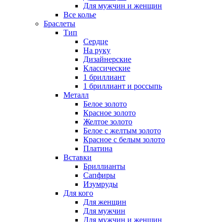
Для мужчин и женщин
Все колье
Браслеты
Тип
Сердце
На руку
Дизайнерские
Классические
1 бриллиант
1 бриллиант и россыпь
Металл
Белое золото
Красное золото
Желтое золото
Белое с желтым золото
Красное с белым золото
Платина
Вставки
Бриллианты
Сапфиры
Изумруды
Для кого
Для женщин
Для мужчин
Для мужчин и женщин